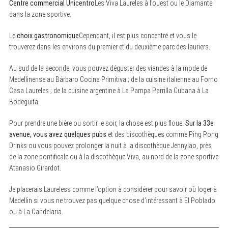
Centre commercial Unicentro
Les Viva Laureles à l’ouest ou le Diamante
dans la zone sportive.
Le
choix gastronomique
Cependant, il est plus concentré et vous le
trouverez dans les environs du premier et du deuxième parc des lauriers.
Au sud de la seconde, vous pouvez déguster des viandes à la mode de
Medellinense au Bárbaro Cocina Primitiva ; de la cuisine italienne au Forno
Casa Laureles ; de la cuisine argentine à La Pampa Parrilla Cubana à La
Bodeguita.
Pour prendre une bière ou sortir le soir, la chose est plus floue.
Sur la 33e
avenue, vous avez quelques pubs
et des discothèques comme Ping Pong
Drinks ou vous pouvez prolonger la nuit à la discothèque Jennylao, près
de la zone pontificale ou à la discothèque Viva, au nord de la zone sportive
Atanasio Girardot.
Je placerais Laureless comme l’option à considérer pour savoir où loger à
Medellin si vous ne trouvez pas quelque chose d’intéressant à El Poblado
ou à La Candelaria.