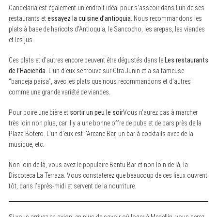
Candelaria est également un endroit idéal pour s’asseoir dans l’un de ses
restaurants et
essayez la cuisine d’antioquia
. Nous recommandons les
plats à base de haricots d’Antioquia, le Sancocho, les arepas, les viandes
et les jus.
Ces plats et d’autres encore peuvent être dégustés dans le
Les restaurants
de l’Hacienda
. L’un d’eux se trouve sur Ctra Junin et a sa fameuse
“bandeja paisa”, avec les plats que nous recommandons et d’autres
comme une grande variété de viandes.
Pour boire une bière et
sortir un peu le soir
Vous n’aurez pas à marcher
très loin non plus, car il y a une bonne offre de pubs et de bars près de la
Plaza Botero. L’un d’eux est l’Arcane Bar, un bar à cocktails avec de la
musique, etc.
Non loin de là, vous avez le populaire Bantu Bar et non loin de là, la
Discoteca La Terraza. Vous constaterez que beaucoup de ces lieux ouvrent
tôt, dans l’après-midi et servent de la nourriture.
Si vous arrivez en avion, en plus de savoir où loger à Medellín, vous serez