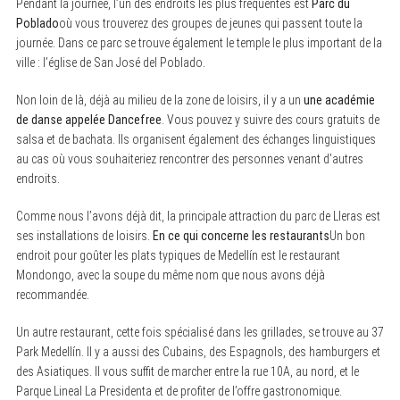
Pendant la journée, l’un des endroits les plus fréquentés est
Parc du
Poblado
où vous trouverez des groupes de jeunes qui passent toute la
journée. Dans ce parc se trouve également le temple le plus important de la
ville : l’église de San José del Poblado.
Non loin de là, déjà au milieu de la zone de loisirs, il y a un
une académie
de danse appelée Dancefree
. Vous pouvez y suivre des cours gratuits de
salsa et de bachata. Ils organisent également des échanges linguistiques
au cas où vous souhaiteriez rencontrer des personnes venant d’autres
endroits.
Comme nous l’avons déjà dit, la principale attraction du parc de Lleras est
ses installations de loisirs.
En ce qui concerne les restaurants
Un bon
endroit pour goûter les plats typiques de Medellín est le restaurant
Mondongo, avec la soupe du même nom que nous avons déjà
recommandée.
Un autre restaurant, cette fois spécialisé dans les grillades, se trouve au 37
Park Medellín. Il y a aussi des Cubains, des Espagnols, des hamburgers et
des Asiatiques. Il vous suffit de marcher entre la rue 10A, au nord, et le
Parque Lineal La Presidenta et de profiter de l’offre gastronomique.