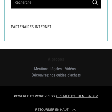
S
e
E
A
a
R
r
C
H
c
PARTENAIRES INTERNET
h
f
o
r
:
A propos
Mentions Légales
-
Vidéos
-
Découvrez nos guides d'achats
POWERED BY WORDPRESS.
CREATED BY THEMESINDEP
RETOURNER EN HAUT