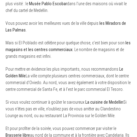
plus visité : le
Musée Pablo Escobar
dans l’une des maisons où vivait le
chef du cartel de Medellin.
Vous pouvez avoir les meilleures vues de la ville depuis
les Miradors de
Las Palmas
.
Mais si El Poblado est célèbre pour quelque chose, c’est bien pour son
les
magasins et les centres commerciaux
. Le nombre de magasins et de
grands magasins est infini.
S
e
Pour mettre en évidence les plus importants, nous recommandons
Le
a
Golden Mile
La ville compte plusieurs centres commerciaux, dont le centre
r
c
commercial d’Oviedo. Au nord, vous avez également à votre disposition le
h
centre commercial de Santa Fe, et à l’est le parc commercial El Tesoro.
f
o
r
Si vous voulez continuer à goûter le savoureux
La cuisine de Medellin
Si
:
vous n’êtes pas en ville, n’oubliez pas de vous arrêter au Clandestino
Lounge au nord, ou au restaurant La Provincia sur le Golden Mile.
Et pour profiter de la soirée, vous pouvez commencer par visiter le
Brasserie libre
au nord de la commune et à la frontière avec Candelaria. Ils