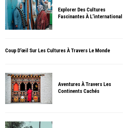
Explorer Des Cultures
Fascinantes À L’international
S
e
Coup D’œil Sur Les Cultures À Travers Le Monde
a
r
c
h
f
o
r
:
Aventures À Travers Les
Continents Cachés