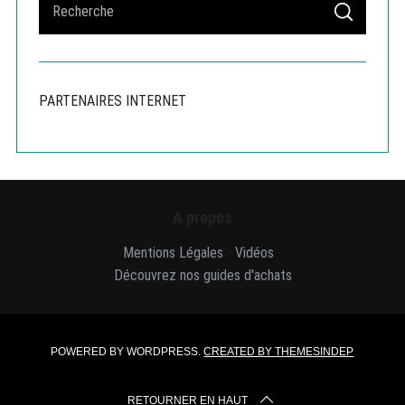
n
S
e
a
E
A
a
t
R
r
C
i
H
o
c
PARTENAIRES INTERNET
n
h
d
f
e
o
s
r
p
:
u
A propos
b
l
Mentions Légales
-
Vidéos
-
i
Découvrez nos guides d'achats
c
a
t
i
POWERED BY WORDPRESS.
CREATED BY THEMESINDEP
o
n
s
RETOURNER EN HAUT