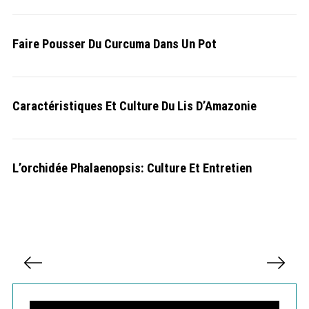
r
:
Faire Pousser Du Curcuma Dans Un Pot
Caractéristiques Et Culture Du Lis D’Amazonie
L’orchidée Phalaenopsis: Culture Et Entretien
P
a
g
i
S