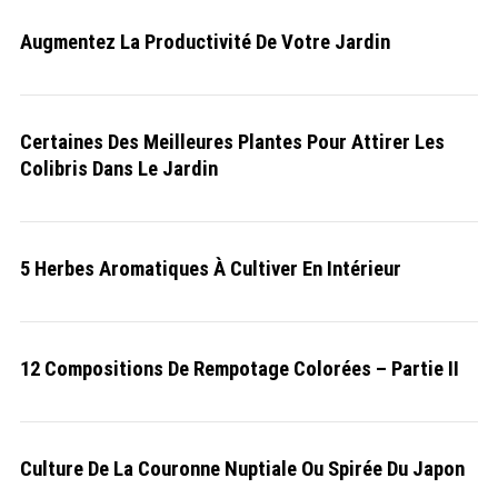
Augmentez La Productivité De Votre Jardin
Certaines Des Meilleures Plantes Pour Attirer Les
Colibris Dans Le Jardin
5 Herbes Aromatiques À Cultiver En Intérieur
12 Compositions De Rempotage Colorées – Partie II
S
e
a
r
c
h
Culture De La Couronne Nuptiale Ou Spirée Du Japon
f
o