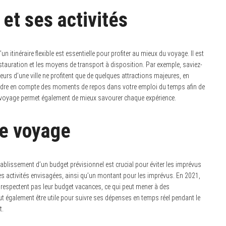
 et ses activités
’un itinéraire flexible est essentielle pour profiter au mieux du voyage. Il est
restauration et les moyens de transport à disposition. Par exemple, saviez-
urs d’une ville ne profitent que de quelques attractions majeures, en
endre en compte des moments de repos dans votre emploi du temps afin de
e voyage permet également de mieux savourer chaque expérience.
de voyage
ablissement d’un budget prévisionnel est crucial pour éviter les imprévus
 les activités envisagées, ainsi qu’un montant pour les imprévus. En 2021,
respectent pas leur budget vacances, ce qui peut mener à des
ut également être utile pour suivre ses dépenses en temps réel pendant le
t.