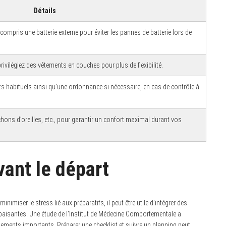
Détails
compris une batterie externe pour éviter les pannes de batterie lors de
privilégiez des vêtements en couches pour plus de flexibilité.
 habituels ainsi qu’une ordonnance si nécessaire, en cas de contrôle à
hons d’oreilles, etc., pour garantir un confort maximal durant vos
vant le départ
inimiser le stress lié aux préparatifs, il peut être utile d’intégrer des
paisantes. Une étude de l’Institut de Médecine Comportementale a
ements importants. Préparer une checklist et suivre un planning peut