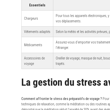
Essentiels
Pour tous les appareils électroniques, y 
Chargeurs
vos déplacements.
Vêtements adaptés
Selon la météo et les activités prévues, 
Assurez-vous d’emporter vos traitements
Médicaments
l’étranger.
Accessoires de
Oreiller de voyage, masque de nuit, bouc
voyage
trajets.
La gestion du stress a
Comment affronter le stress des préparatifs de voyage ?
Pour m
techniques de relaxation, comme la méditation ou des routines a
démontré que la méditation réduit l’anxiété de 30% avant des évén