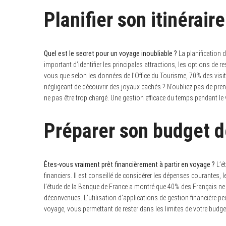
S
Planifier son itinéraire
e
a
r
c
h
f
Quel est le secret pour un voyage inoubliable ?
La planification d
o
important d’identifier les principales attractions, les options de 
r
vous que selon les données de l’Office du Tourisme, 70% des visite
:
négligeant de découvrir des joyaux cachés ? N’oubliez pas de pr
ne pas être trop chargé. Une gestion efficace du temps pendant l
Préparer son budget 
Êtes-vous vraiment prêt financièrement à partir en voyage ?
L’ét
financiers. Il est conseillé de considérer les dépenses courantes,
l’étude de la Banque de France a montré que 40% des Français ne 
déconvenues. L’utilisation d’applications de gestion financière pe
voyage, vous permettant de rester dans les limites de votre budge