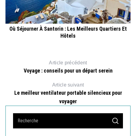
Où Séjourner À Santorin : Les Meilleurs Quartiers Et
age
Hôtels
Article précédent
Voyage : conseils pour un départ serein
Article suivant
Le meilleur ventilateur portable silencieux pour
voyager
S
S
e
E
A
a
R