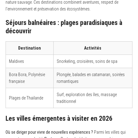
nature sauvage. Ces destinations combinent aventures, respect de
l’environnement et préservation des écosystèmes.
Séjours balnéaires : plages paradisiaques à
S
découvrir
e
a
r
c
Destination
Activités
h
f
Maldives
Snorkeling, croisières, soins de spa
o
r
:
Bora Bora, Polynésie
Plongée, balades en catamaran, soirées
française
romantiques
Surf, exploration des îles, massage
Plages de Thaïlande
traditionnel
Les villes émergentes à visiter en 2026
Où se diriger pour vivre de nouvelles expériences ?
Parmi les villes qui