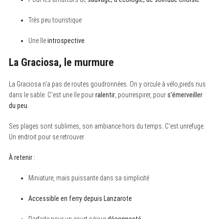
Très peu touristique
Une île
introspective
La Graciosa, le murmure
La Graciosa n’a pas de routes goudronnées. On y circule à vélo,pieds nus
dans le sable. C’est une île pour
ralentir
, pourrespirer, pour
s’émerveiller
du peu
.
Ses plages sont sublimes, son ambiance hors du temps. C’est unrefuge.
Un endroit pour se retrouver.
À retenir :
Miniature, mais puissante dans sa simplicité
Accessible en ferry depuis Lanzarote
Parfaite pour un court séjour
déconnecté