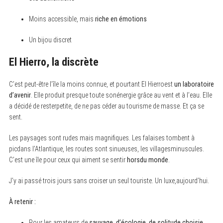
Moins accessible, mais
riche en émotions
Un bijou discret
El Hierro, la discrète
C’est peut-être l’île la moins connue, et pourtant El Hierroest
un laboratoire
d’avenir
. Elle produit presque toute sonénergie grâce au vent et à l’eau. Elle
a décidé de resterpetite, de ne pas céder au tourisme de masse. Et ça se
sent.
Les paysages sont rudes mais magnifiques. Les falaises tombent à
picdans l’Atlantique, les routes sont sinueuses, les villagesminuscules.
C’est une île pour ceux qui aiment se sentir
horsdu monde
.
J’y ai passé trois jours sans croiser un seul touriste. Un luxe,aujourd’hui.
À retenir :
Pour les amateurs de
sauvage, d’écologie, de solitude choisie