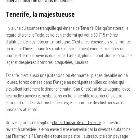
aider à choisir l’île qui vous ressemble.
Tenerife, la majestueuse
Il y a une puissance tranquille qui émane de Tenerife. Dès qu’onatterrit, le
regard cherche le Teide, ce volcan endormi qui veille à3 715 mètres
d’altitude. Ce n’est pas une montagne. C’est uneprésence. J’y suis monté
un matin d’hiver, quand les routes dunord étaient encore mouillées de
brume, et je me souviens dusilence. Là-haut, plus un bruit. Juste un souffle
léger et despierres sombres, craquelées, lunaires.
Tenerife, c’est aussi une juxtaposition étonnante : plages desable noir à
l’ouest, forêts denses dans l’Anaga au nord,petites villes colorées qui
s’éveillent lentement le dimanchematin. San Cristóbal de La Laguna, avec
ses ruelles pavées et sesbalcons en bois, semble raconter une autre
époque. Loin des stationsbalnéaires, elle murmure des histoires aux
passants attentifs.
Souvent, lorsqu’il s’agit de
choisirLanzarote ou Tenerife
, la question
revient à cetteidée : a-t-on envie d’être émerveillé par la diversité oufasciné
par l’harmonie ? L’une étale toute sa palette, l’autresculpte son paysage