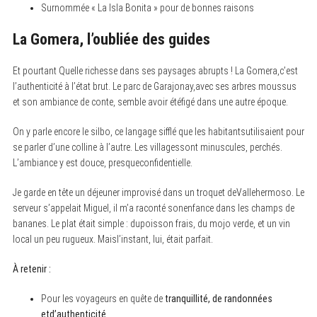
Surnommée « La Isla Bonita » pour de bonnes raisons
La Gomera, l’oubliée des guides
Et pourtant Quelle richesse dans ses paysages abrupts ! La Gomera,c’est
l’authenticité à l’état brut. Le parc de Garajonay,avec ses arbres moussus
et son ambiance de conte, semble avoir étéfigé dans une autre époque.
On y parle encore le silbo, ce langage sifflé que les habitantsutilisaient pour
se parler d’une colline à l’autre. Les villagessont minuscules, perchés.
L’ambiance y est douce, presqueconfidentielle.
Je garde en tête un déjeuner improvisé dans un troquet deVallehermoso. Le
serveur s’appelait Miguel, il m’a raconté sonenfance dans les champs de
bananes. Le plat était simple : dupoisson frais, du mojo verde, et un vin
local un peu rugueux. Maisl’instant, lui, était parfait.
À retenir :
Pour les voyageurs en quête de
tranquillité, de randonnées
etd’authenticité