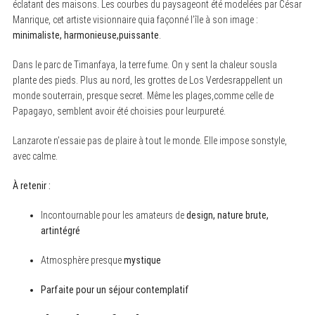
éclatant des maisons. Les courbes du paysageont été modelées par César
Manrique, cet artiste visionnaire quia façonné l’île à son image :
minimaliste, harmonieuse,puissante
.
Dans le parc de Timanfaya, la terre fume. On y sent la chaleur sousla
plante des pieds. Plus au nord, les grottes de Los Verdesrappellent un
monde souterrain, presque secret. Même les plages,comme celle de
Papagayo, semblent avoir été choisies pour leurpureté.
Lanzarote n’essaie pas de plaire à tout le monde. Elle impose sonstyle,
S
avec calme.
e
a
r
À retenir :
c
h
Incontournable pour les amateurs de
design, nature brute,
f
o
artintégré
r
:
Atmosphère presque
mystique
Parfaite pour un séjour contemplatif