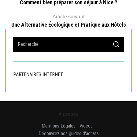
Comment bien préparer son séjour à Nice ?
Article suivant
Une Alternative Écologique et Pratique aux Hôtels
S
Cr
S
e
E
A
a
R
r
C
H
c
PARTENAIRES INTERNET
h
f
o
r
:
A propos
Mentions Légales
-
Vidéos
-
Découvrez nos guides d'achats