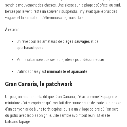
sentir le mouvement des choses. Une sieste sur la plage deCofete, au sud,
bercée par le vent, reste un souvenir suspendu. Iln’y avait que le bruit des
vagues et la sensation d’êtreminuscule, mais libre.
À retenir :
Un rêve pour les amateurs de
plages sauvages
et de
sportsnautiques
Moins urbanisée que ses surs, idéale pour
déconnecter
L’atmosphère y est
minimaliste et apaisante
Gran Canaria, le patchwork
Un jour, un habitant m’a dit que Gran Canaria, c’était commel’Espagne en
miniature. J’ai compris ce qu’il voulait dire enune heure de route : on passe
d’un canyon aride à une forêt depins, puis à un village coloré où l’on sert
du gofio avec lepoisson grillé. L’île semble avoir tout réuni. Et elle le
faitsans tapage.