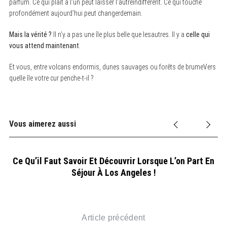
parfum. Ce qui plaît à l’un peut laisser l’autreindifférent. Ce qui touche
profondément aujourd’hui peut changerdemain.
Mais la vérité ?
Il n’y a pas une île plus belle que lesautres. Il y a
celle qui
vous attend maintenant
.
Et vous, entre volcans endormis, dunes sauvages ou forêts de brumeVers
quelle île votre cur penche-t-il ?
Vous aimerez aussi
Ce Qu’il Faut Savoir Et Découvrir Lorsque L’on Part En
Séjour À Los Angeles !
Article précédent