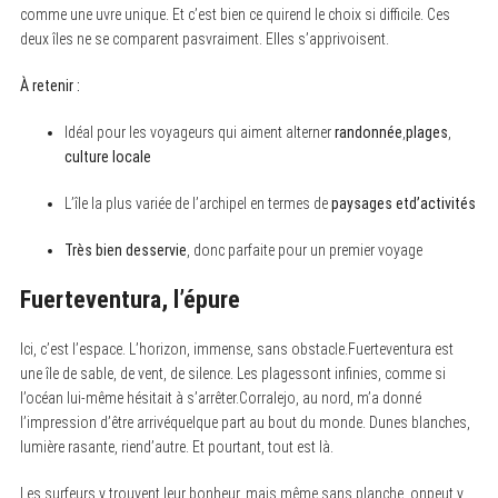
comme une uvre unique. Et c’est bien ce quirend le choix si difficile. Ces
deux îles ne se comparent pasvraiment. Elles s’apprivoisent.
À retenir :
Idéal pour les voyageurs qui aiment alterner
randonnée
,
plages
,
culture locale
L’île la plus variée de l’archipel en termes de
paysages etd’activités
Très bien desservie
, donc parfaite pour un premier voyage
Fuerteventura, l’épure
Ici, c’est l’espace. L’horizon, immense, sans obstacle.Fuerteventura est
une île de sable, de vent, de silence. Les plagessont infinies, comme si
l’océan lui-même hésitait à s’arrêter.Corralejo, au nord, m’a donné
l’impression d’être arrivéquelque part au bout du monde. Dunes blanches,
lumière rasante, riend’autre. Et pourtant, tout est là.
Les surfeurs y trouvent leur bonheur, mais même sans planche, onpeut y