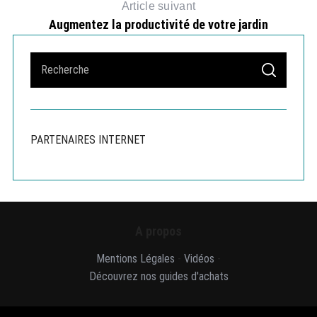
Article suivant
Augmentez la productivité de votre jardin
S
S
e
E
A
a
R
r
C
H
c
PARTENAIRES INTERNET
h
f
o
r
:
A propos
Mentions Légales
-
Vidéos
-
Découvrez nos guides d'achats