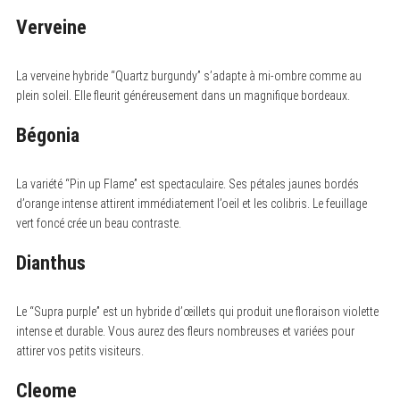
Verveine
La verveine hybride “Quartz burgundy” s’adapte à mi-ombre comme au
S
plein soleil. Elle fleurit généreusement dans un magnifique bordeaux.
e
a
Bégonia
r
c
h
f
La variété “Pin up Flame” est spectaculaire. Ses pétales jaunes bordés
o
d’orange intense attirent immédiatement l’oeil et les colibris. Le feuillage
r
:
vert foncé crée un beau contraste.
Dianthus
Le “Supra purple” est un hybride d’œillets qui produit une floraison violette
intense et durable. Vous aurez des fleurs nombreuses et variées pour
attirer vos petits visiteurs.
Cleome