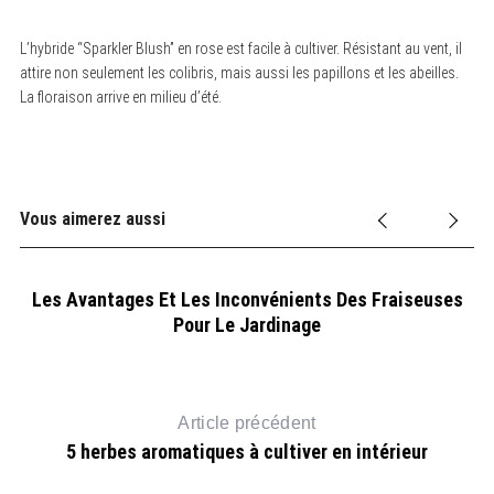
L’hybride “Sparkler Blush” en rose est facile à cultiver. Résistant au vent, il
attire non seulement les colibris, mais aussi les papillons et les abeilles.
La floraison arrive en milieu d’été.
Vous aimerez aussi
I
Les Avantages Et Les Inconvénients Des Fraiseuses
L
Pour Le Jardinage
Article précédent
5 herbes aromatiques à cultiver en intérieur