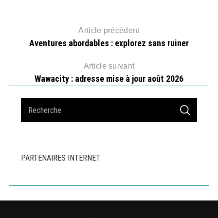
Article précédent
Aventures abordables : explorez sans ruiner
Article suivant
Wawacity : adresse mise à jour août 2026
S
S
e
E
A
a
R
r
C
H
c
PARTENAIRES INTERNET
h
f
o
r
: