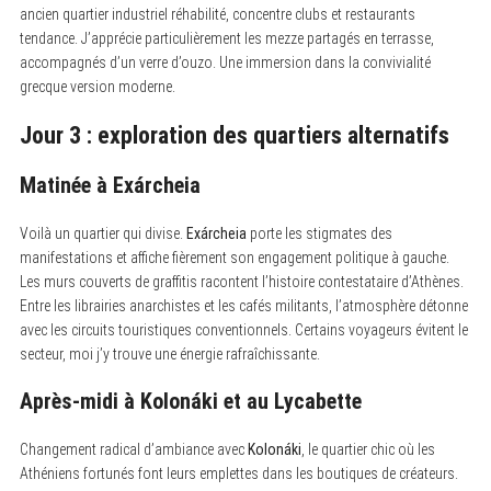
ancien quartier industriel réhabilité, concentre clubs et restaurants
tendance. J’apprécie particulièrement les mezze partagés en terrasse,
accompagnés d’un verre d’ouzo. Une immersion dans la convivialité
S
e
grecque version moderne.
a
r
Jour 3 : exploration des quartiers alternatifs
c
h
f
Matinée à Exárcheia
o
r
:
Voilà un quartier qui divise.
Exárcheia
porte les stigmates des
manifestations et affiche fièrement son engagement politique à gauche.
Les murs couverts de graffitis racontent l’histoire contestataire d’Athènes.
Entre les librairies anarchistes et les cafés militants, l’atmosphère détonne
avec les circuits touristiques conventionnels. Certains voyageurs évitent le
secteur, moi j’y trouve une énergie rafraîchissante.
Après-midi à Kolonáki et au Lycabette
Changement radical d’ambiance avec
Kolonáki
, le quartier chic où les
Athéniens fortunés font leurs emplettes dans les boutiques de créateurs.