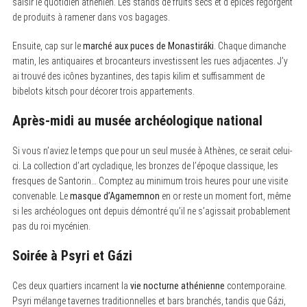
saisir le quotidien athénien. Les stands de fruits secs et d’épices regorgent
de produits à ramener dans vos bagages.
Ensuite, cap sur le
marché aux puces de Monastiráki
. Chaque dimanche
matin, les antiquaires et brocanteurs investissent les rues adjacentes. J’y
ai trouvé des icônes byzantines, des tapis kilim et suffisamment de
bibelots kitsch pour décorer trois appartements.
Après-midi au musée archéologique national
Si vous n’aviez le temps que pour un seul musée à Athènes, ce serait celui-
ci. La collection d’art cycladique, les bronzes de l’époque classique, les
fresques de Santorin… Comptez au minimum trois heures pour une visite
convenable. Le
masque d’Agamemnon
en or reste un moment fort, même
si les archéologues ont depuis démontré qu’il ne s’agissait probablement
pas du roi mycénien.
Soirée à Psyri et Gázi
Ces deux quartiers incarnent la
vie nocturne athénienne
contemporaine.
Psyri mélange tavernes traditionnelles et bars branchés, tandis que Gázi,