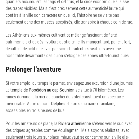
quartiers accumulent les tags et détritus, et la crise économique a laissé
des traces visibles. Mais c’est précisément cette authenticité brute qui
confère à la ville son caractère unique. Ici, l’histoire ne se visite pas
seulement dans des musées aseptisés, elle transpire à chaque coin de rue.
Les Athéniens eux-mêmes cultivent ce mélange fascinant de fierté
patrimoniale et de désinvolture quotidienne. Ils mangent tard, parlent fort,
débattent de politique avec passion et traitent les visiteurs avec une
hospitalité désarmante dès qu’on s’éloigne des zones ultra-touristiques.
Prolonger l’aventure
Si votre emploi du temps le permet, envisagez une excursion d’une journée.
Le
temple de Poséidon au cap Sounion
se situe à 70 kilomètres. Les
ruines dominant la mer au coucher du soleil constituent un spectacle
mémorable. Autre option :
Delphes
et son sanctuaire oraculaire,
accessibles en trois heures de bus.
Pour les amateurs de plage, la
Riviera athénienne
s’étend vers le sud avec
des criques agréables comme Vouliagméni. Mais soyons réalistes, avec
seulement trois jours sur place, mieux vaut se concentrer sur la ville elle-