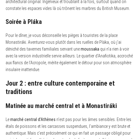
architectural original. Ingénieux et troublant à la fois, surtout quand on
constate les espaces vides là où trônent les marbres du British Museum.
Soirée à Pláka
Pour le dîner, je vous déconseille les pièges à touristes de la place
Monastiráki. Aventurez-vous plutôt dans les ruelles de Pláka, où j’ai
déniché des tavernes familiales servant une
moussaka
qui n’a rien à voir
avec la version industrielle servie ailleurs. Le quartier d’Anafiotika, accroché
aux flancs de l’Acropole, mérite également le détour pour son atmosphère
insulaire inattendue.
Jour 2 : entre culture contemporaine et
traditions
Matinée au marché central et à Monastiráki
Le
marché central d’Athènes
n’est pas pour les âmes sensibles. Entre les
étals de poissons et les carcasses suspendues, l’ambiance y est brute et
authentique. Mais c’est précisément ce qui en fait un passage obligé pour