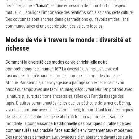
nez à nez, appelé
“kanak”
, est une expression de l’intimité et du respect
mutuel, qui souligne l’importance des relations sociales dans cette culture.
Ces coutumes sont ancrées dans des traditions qui favorisent des liens
communautaires et une appréciation des valeurs locales.
Modes de vie à travers le monde : diversité et
richesse
Comment la diversité des modes de vie enrichit-elle notre
compréhension de l’humanité ?
La diversité des modes de vie est
S
fascinante, illustrée par des groupes comme les nomades tuareg en
e
Afrique. Par exemple, une voyageuse a partagé son expérience d’avoir
a
r
passé du temps avec une famille tuareg, découvrant leur lien profond avec
c
la nature et leurs traditions ancestrales, telles que l’art du tissage des
h
tapis. D’autres communautés, telles que les pêcheurs de la mer de Béring,
f
o
vivent en harmonie avec leur environnement, transmettant leurs techniques
r
de pêche de génération en génération. Selon un rapport de la Banque
:
mondiale,
la connaissance traditionnelle des pratiques durables de ces
communautés est cruciale face aux défis environnementaux modernes
.
Ces rencontres permettent aux voyageurs d’en apprendre davantage sur la