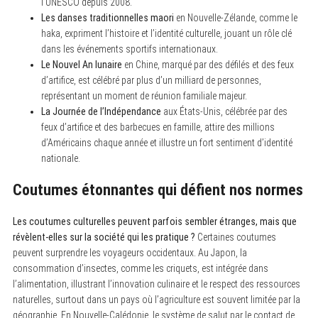
l’UNESCO depuis 2008.
Les danses traditionnelles maori
en Nouvelle-Zélande, comme le
haka, expriment l’histoire et l’identité culturelle, jouant un rôle clé
dans les événements sportifs internationaux.
Le Nouvel An lunaire
en Chine, marqué par des défilés et des feux
d’artifice, est célébré par plus d’un milliard de personnes,
représentant un moment de réunion familiale majeur.
La Journée de l’Indépendance
aux États-Unis, célébrée par des
feux d’artifice et des barbecues en famille, attire des millions
d’Américains chaque année et illustre un fort sentiment d’identité
nationale.
Coutumes étonnantes qui défient nos normes
Les coutumes culturelles peuvent parfois sembler étranges, mais que
révèlent-elles sur la société qui les pratique ?
Certaines coutumes
peuvent surprendre les voyageurs occidentaux. Au Japon, la
consommation d’insectes, comme les criquets, est intégrée dans
l’alimentation, illustrant l’innovation culinaire et le respect des ressources
naturelles, surtout dans un pays où l’agriculture est souvent limitée par la
géographie. En Nouvelle-Calédonie, le système de salut par le contact de