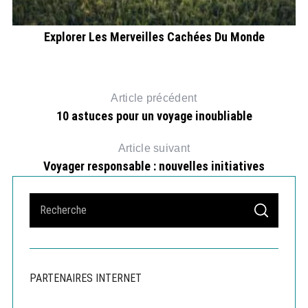
Explorer Les Merveilles Cachées Du Monde
Article précédent
10 astuces pour un voyage inoubliable
Article suivant
Voyager responsable : nouvelles initiatives
S
S
e
E
A
a
R
r
C
H
c
PARTENAIRES INTERNET
h
f