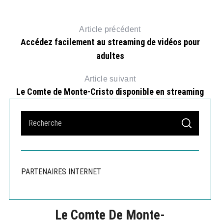
S
e
Article précédent
a
Accédez facilement au streaming de vidéos pour
r
c
adultes
h
f
o
Article suivant
r
Le Comte de Monte-Cristo disponible en streaming
:
S
S
e
E
A
a
R
r
C
H
c
PARTENAIRES INTERNET
h
f
o
r
Le Comte De Monte-
: