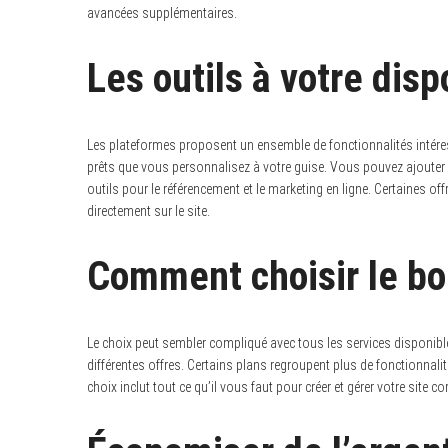
avancées supplémentaires.
Les outils à votre disp
S
e
Les plateformes proposent un ensemble de fonctionnalités intéres
a
r
prêts que vous personnalisez à votre guise. Vous pouvez ajouter d
c
outils pour le référencement et le marketing en ligne. Certaines 
h
directement sur le site.
f
o
r
Comment choisir le b
:
Le choix peut sembler compliqué avec tous les services disponible
différentes offres. Certains plans regroupent plus de fonctionnalité
choix inclut tout ce qu’il vous faut pour créer et gérer votre site c