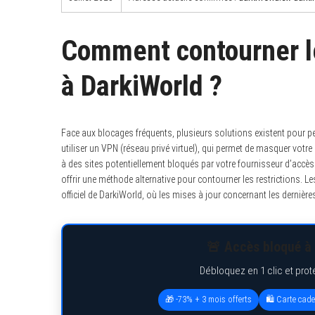
Comment contourner l
S
e
à DarkiWorld ?
a
r
c
h
f
Face aux blocages fréquents, plusieurs solutions existent pour 
o
r
utiliser un VPN (réseau privé virtuel), qui permet de masquer votre a
:
à des sites potentiellement bloqués par votre fournisseur d’accè
offrir une méthode alternative pour contourner les restrictions. L
officiel de DarkiWorld, où les mises à jour concernant les dernièr
🚨 Accès bloqué à 
Débloquez en 1 clic et prot
🎁 -73% + 3 mois offerts
🛍️ Carte cad