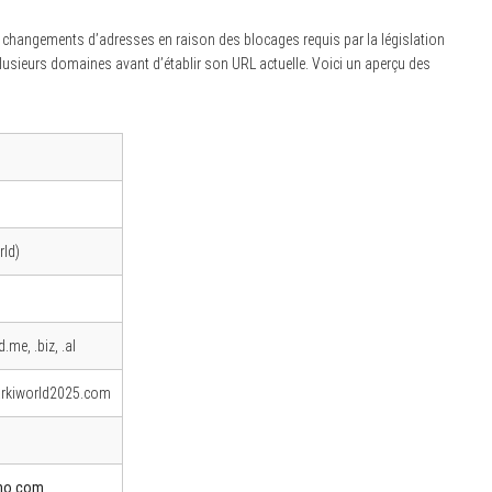
hangements d’adresses en raison des blocages requis par la législation
 plusieurs domaines avant d’établir son URL actuelle. Voici un aperçu des
rld)
me, .biz, .al
darkiworld2025.com
ino.com