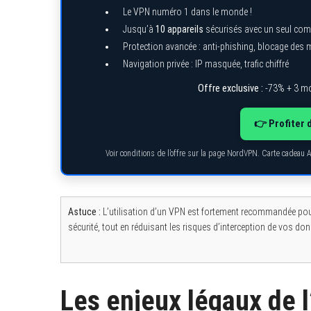
Le VPN numéro 1 dans le monde !
Jusqu’à
10 appareils
sécurisés avec un seul com
Protection avancée : anti-phishing, blocage des
Navigation privée : IP masquée, trafic chiffré
Offre exclusive :
-73% + 3 mo
👉 Profiter 
Voir conditions de l’offre sur la page NordVPN. Carte cadeau 
Astuce :
L’utilisation d’un VPN est fortement recommandée pour
sécurité, tout en réduisant les risques d’interception de vos do
Les enjeux légaux de l