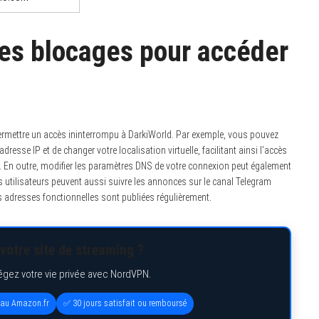
es blocages pour accéder
permettre un accès ininterrompu à DarkiWorld. Par exemple, vous pouvez
dresse IP et de changer votre localisation virtuelle, facilitant ainsi l’accès
s. En outre, modifier les paramètres DNS de votre connexion peut également
es utilisateurs peuvent aussi suivre les annonces sur le canal Telegram
es adresses fonctionnelles sont publiées régulièrement.
votre site de streaming ?
égez votre vie privée avec NordVPN.
eau Amazon.fr
✅ 30 jours satisfait ou remboursé