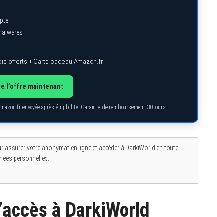
pte
 malwares
is offerts + Carte cadeau Amazon.fr
de l’offre maintenant
Amazon.fr envoyée après éligibilité. Garantie de remboursement 30 jours.
 assurer votre anonymat en ligne et accéder à DarkiWorld en toute
nnées personnelles.
’accès à DarkiWorld