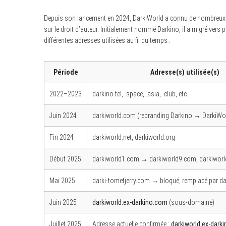
Depuis son lancement en 2024, DarkiWorld a connu de nombreux c
sur le droit d’auteur. Initialement nommé Darkino, il a migré vers
différentes adresses utilisées au fil du temps :
Période
Adresse(s) utilisée(s)
2022–2023
darkino.tel, .space, .asia, .club, etc.
Juin 2024
darkiworld.com (rebranding Darkino → DarkiWo
Fin 2024
darkiworld.net, darkiworld.org
Début 2025
darkiworld1.com → darkiworld9.com, darkiworld.
Mai 2025
darki-tometjerry.com → bloqué, remplacé par 
Juin 2025
darkiworld.ex-darkino.com
(sous-domaine)
Juillet 2025
Adresse actuelle confirmée :
darkiworld.ex-dark