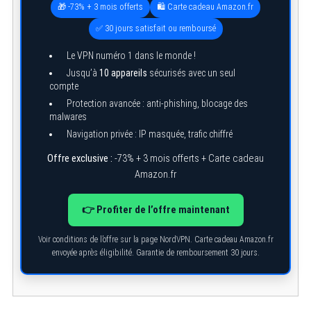
🎁 -73% + 3 mois offerts
🛍️ Carte cadeau Amazon.fr
✅ 30 jours satisfait ou remboursé
Le VPN numéro 1 dans le monde !
Jusqu’à
10 appareils
sécurisés avec un seul
compte
Protection avancée : anti-phishing, blocage des
malwares
Navigation privée : IP masquée, trafic chiffré
Offre exclusive :
-73% + 3 mois offerts + Carte cadeau
Amazon.fr
S
👉 Profiter de l’offre maintenant
e
a
r
Voir conditions de l’offre sur la page NordVPN. Carte cadeau Amazon.fr
c
envoyée après éligibilité. Garantie de remboursement 30 jours.
h
f
o
r
: