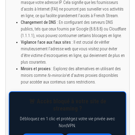
masque votre adresse IP. Cela signifie que les fournisseurs
d’accès à Internet (FAI) ne pourront pas surveiller vos activités
en ligne, ce qui facilite grandement l’accès à French Stream.
Changement de DNS :
En configurant des serveurs DNS
publics, tels que ceux fournis par Google (8.8.8.8) ou Cloudflare
(1.1.1.1), vous pouvez contourner certains blocages en ligne.
Vigilance face aux faux sites :
Il est crucial de vérifier
minutieusement l’adresse web que vous visitez pour éviter
d’être victime d’escroqueries en ligne, qui deviennent de plus en
plus courantes.
Miroirs et proxies :
Explorez des alternatives en utilisant des
miroirs comme
fs-mirror.lol
et d’autres proxies disponibles
pour accéder aux contenus sans restrictions.
🚨 Accès bloqué à votre site de
streaming ?
Débloquez en 1 clic et protégez votre vie privée avec
NordVPN.