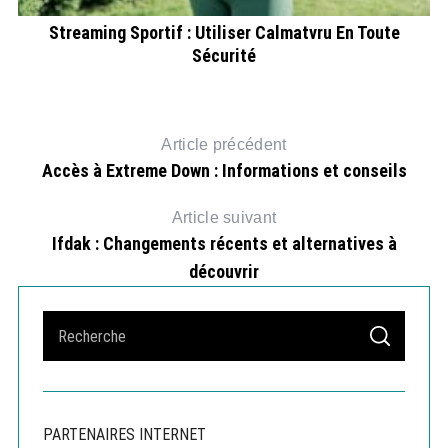
Streaming Sportif : Utiliser Calmatvru En Toute
Sécurité
Article précédent
Accès à Extreme Down : Informations et conseils
Article suivant
Ifdak : Changements récents et alternatives à
découvrir
S
S
e
E
A
a
R
r
C
H
c
PARTENAIRES INTERNET
h