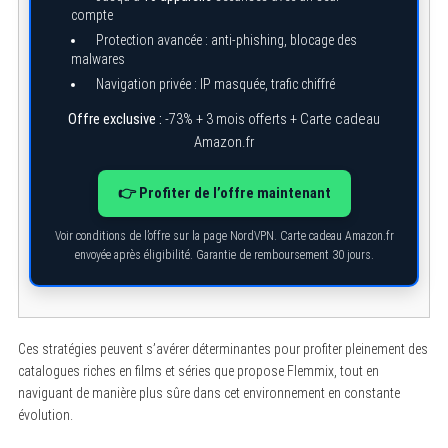
compte
Protection avancée : anti-phishing, blocage des
malwares
Navigation privée : IP masquée, trafic chiffré
Offre exclusive :
-73% + 3 mois offerts + Carte cadeau
S
e
Amazon.fr
a
r
c
👉 Profiter de l’offre maintenant
h
f
o
Voir conditions de l’offre sur la page NordVPN. Carte cadeau Amazon.fr
r
envoyée après éligibilité. Garantie de remboursement 30 jours.
:
Ces stratégies peuvent s’avérer déterminantes pour profiter pleinement des
catalogues riches en films et séries que propose Flemmix, tout en
naviguant de manière plus sûre dans cet environnement en constante
évolution.