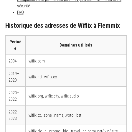
sécurité
FAQ
Historique des adresses de Wiflix à Flemmix
Périod
Domaines utilisés
e
2004
wiflix.com
2019–
wiflix.net, wiflix.co
2020
2020–
wiflix.org, wiflix.city, wiflix.audio
2022
2022–
wiflix.cx, .zone, .name, .voto, .bet
2023
wiflix.cloud, .promo, .bio, .travel, .hd.com/.net/.vip/.site,