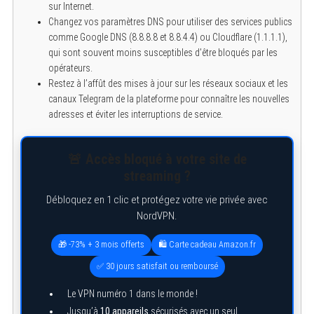
sur Internet.
Changez vos paramètres DNS pour utiliser des services publics
comme Google DNS (8.8.8.8 et 8.8.4.4) ou Cloudflare (1.1.1.1),
qui sont souvent moins susceptibles d’être bloqués par les
opérateurs.
Restez à l’affût des mises à jour sur les réseaux sociaux et les
canaux Telegram de la plateforme pour connaître les nouvelles
adresses et éviter les interruptions de service.
🚨 Accès bloqué à votre site de
streaming ?
Débloquez en 1 clic et protégez votre vie privée avec
NordVPN.
🎁 -73% + 3 mois offerts
🛍️ Carte cadeau Amazon.fr
✅ 30 jours satisfait ou remboursé
Le VPN numéro 1 dans le monde !
Jusqu’à
10 appareils
sécurisés avec un seul