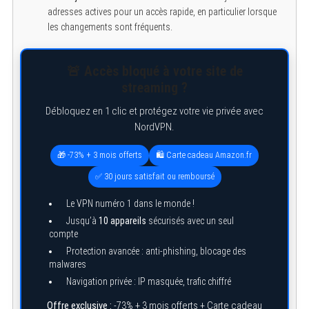
adresses actives pour un accès rapide, en particulier lorsque
les changements sont fréquents.
🚨 Accès bloqué à votre site de
streaming ?
Débloquez en 1 clic et protégez votre vie privée avec
NordVPN.
🎁 -73% + 3 mois offerts
🛍️ Carte cadeau Amazon.fr
✅ 30 jours satisfait ou remboursé
Le VPN numéro 1 dans le monde !
Jusqu’à
10 appareils
sécurisés avec un seul
compte
Protection avancée : anti-phishing, blocage des
malwares
Navigation privée : IP masquée, trafic chiffré
Offre exclusive :
-73% + 3 mois offerts + Carte cadeau
S