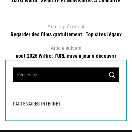
Darki World : Sécurité Et Nouveautés À Connaître
Article précédent
Regarder des films gratuitement : Top sites légaux
Article suivant
août 2026 Wiflix : l’URL mise à jour à découvrir
S
S
e
E
A
a
R
r
C
H
c
PARTENAIRES INTERNET
h
f
o
r
: