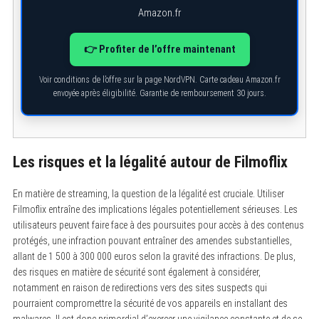
e
Amazon.fr
a
r
c
👉 Profiter de l’offre maintenant
h
f
o
Voir conditions de l’offre sur la page NordVPN. Carte cadeau Amazon.fr
r
envoyée après éligibilité. Garantie de remboursement 30 jours.
:
Les risques et la légalité autour de Filmoflix
En matière de streaming, la question de la légalité est cruciale. Utiliser
Filmoflix entraîne des implications légales potentiellement sérieuses. Les
utilisateurs peuvent faire face à des poursuites pour accès à des contenus
protégés, une infraction pouvant entraîner des amendes substantielles,
allant de 1 500 à 300 000 euros selon la gravité des infractions. De plus,
des risques en matière de sécurité sont également à considérer,
notamment en raison de redirections vers des sites suspects qui
pourraient compromettre la sécurité de vos appareils en installant des
malwares. Il est donc primordial d’exercer une vigilance constante et de se