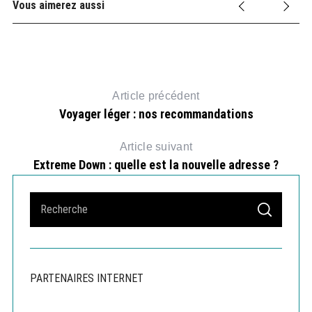
Vous aimerez aussi
Article précédent
Voyager léger : nos recommandations
Article suivant
Extreme Down : quelle est la nouvelle adresse ?
S
S
e
E
A
a
R
r
C
H
c
PARTENAIRES INTERNET
h
f
o