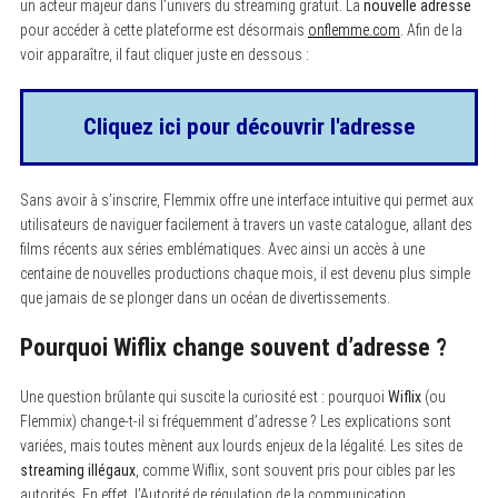
un acteur majeur dans l’univers du streaming gratuit. La
nouvelle adresse
pour accéder à cette plateforme est désormais
onflemme.com
. Afin de la
voir apparaître, il faut cliquer juste en dessous :
Cliquez ici pour découvrir l'adresse
Sans avoir à s’inscrire, Flemmix offre une interface intuitive qui permet aux
S
utilisateurs de naviguer facilement à travers un vaste catalogue, allant des
e
a
films récents aux séries emblématiques. Avec ainsi un accès à une
r
centaine de nouvelles productions chaque mois, il est devenu plus simple
c
que jamais de se plonger dans un océan de divertissements.
h
f
o
Pourquoi Wiflix change souvent d’adresse ?
r
:
Une question brûlante qui suscite la curiosité est : pourquoi
Wiflix
(ou
Flemmix) change-t-il si fréquemment d’adresse ? Les explications sont
variées, mais toutes mènent aux lourds enjeux de la légalité. Les sites de
streaming illégaux
, comme Wiflix, sont souvent pris pour cibles par les
autorités. En effet, l’Autorité de régulation de la communication