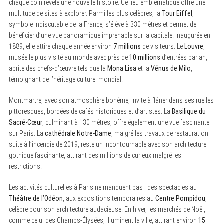
chaque coin révèle une nouvelle histoire. Ce lieu emblématique offre une
multitude de sites à explorer. Parmi les plus célèbres, la
Tour Eiffel
,
symbole indiscutable de la France, s’élève à 330 mètres et permet de
bénéficier d’une vue panoramique imprenable sur la capitale. Inaugurée en
1889, elle attire chaque année environ
7 millions
de visiteurs. Le
Louvre
,
musée le plus visité au monde avec près de
10 millions
d’entrées par an,
abrite des chefs-d’œuvre tels que la
Mona Lisa
et la
Vénus de Milo
,
témoignant de l’héritage culturel mondial.
Montmartre, avec son atmosphère bohème, invite à flâner dans ses ruelles
pittoresques, bordées de cafés historiques et d’artistes. La
Basilique du
Sacré-Cœur
, culminant à 130 mètres, offre également une vue fascinante
sur Paris. La
cathédrale Notre-Dame
, malgré les travaux de restauration
suite à l’incendie de 2019, reste un incontournable avec son architecture
gothique fascinante, attirant des millions de curieux malgré les
restrictions.
Les activités culturelles à Paris ne manquent pas : des spectacles au
Théâtre de l’Odéon
, aux expositions temporaires au
Centre Pompidou
,
célèbre pour son architecture audacieuse. En hiver, les marchés de Noël,
comme celui des Champs-Élysées, illuminent la ville, attirant environ
15