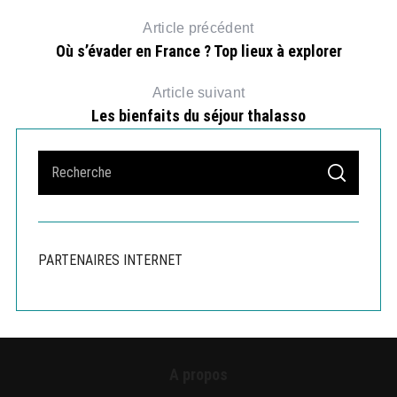
Article précédent
Où s’évader en France ? Top lieux à explorer
Article suivant
Les bienfaits du séjour thalasso
S
S
e
E
A
a
R
r
C
H
c
PARTENAIRES INTERNET
h
f
o
r
:
A propos