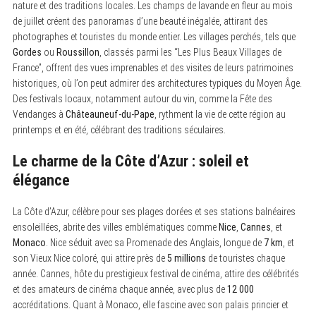
nature et des traditions locales. Les champs de lavande en fleur au mois
de juillet créent des panoramas d’une beauté inégalée, attirant des
photographes et touristes du monde entier. Les villages perchés, tels que
Gordes
ou
Roussillon
, classés parmi les “Les Plus Beaux Villages de
France”, offrent des vues imprenables et des visites de leurs patrimoines
historiques, où l’on peut admirer des architectures typiques du Moyen Âge.
Des festivals locaux, notamment autour du vin, comme la Fête des
Vendanges à
Châteauneuf-du-Pape
, rythment la vie de cette région au
printemps et en été, célébrant des traditions séculaires.
Le charme de la Côte d’Azur : soleil et
élégance
La Côte d’Azur, célèbre pour ses plages dorées et ses stations balnéaires
ensoleillées, abrite des villes emblématiques comme
Nice
,
Cannes
, et
Monaco
. Nice séduit avec sa Promenade des Anglais, longue de
7 km
, et
son Vieux Nice coloré, qui attire près de
5 millions
de touristes chaque
année. Cannes, hôte du prestigieux festival de cinéma, attire des célébrités
et des amateurs de cinéma chaque année, avec plus de
12 000
accréditations. Quant à Monaco, elle fascine avec son palais princier et