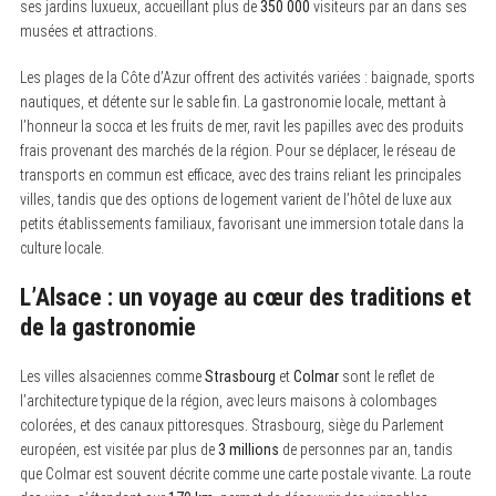
ses jardins luxueux, accueillant plus de
350 000
visiteurs par an dans ses
musées et attractions.
Les plages de la Côte d’Azur offrent des activités variées : baignade, sports
nautiques, et détente sur le sable fin. La gastronomie locale, mettant à
l’honneur la socca et les fruits de mer, ravit les papilles avec des produits
frais provenant des marchés de la région. Pour se déplacer, le réseau de
transports en commun est efficace, avec des trains reliant les principales
villes, tandis que des options de logement varient de l’hôtel de luxe aux
petits établissements familiaux, favorisant une immersion totale dans la
culture locale.
L’Alsace : un voyage au cœur des traditions et
de la gastronomie
S
e
a
Les villes alsaciennes comme
Strasbourg
et
Colmar
sont le reflet de
r
l’architecture typique de la région, avec leurs maisons à colombages
c
colorées, et des canaux pittoresques. Strasbourg, siège du Parlement
h
f
européen, est visitée par plus de
3 millions
de personnes par an, tandis
o
que Colmar est souvent décrite comme une carte postale vivante. La route
r