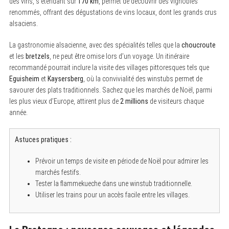
des vins, s’étendant sur
170 km
, permet de découvrir des vignobles
:
renommés, offrant des dégustations de vins locaux, dont les grands crus
alsaciens.
La gastronomie alsacienne, avec des spécialités telles que la
choucroute
et les
bretzels
, ne peut être omise lors d’un voyage. Un itinéraire
recommandé pourrait inclure la visite des villages pittoresques tels que
Eguisheim
et
Kaysersberg
, où la convivialité des winstubs permet de
savourer des plats traditionnels. Sachez que les marchés de Noël, parmi
les plus vieux d’Europe, attirent plus de
2 millions
de visiteurs chaque
année.
Astuces pratiques :
Prévoir un temps de visite en période de Noël pour admirer les
marchés festifs.
Tester la flammekueche dans une winstub traditionnelle.
Utiliser les trains pour un accès facile entre les villages.