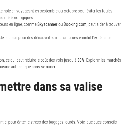
xemple en voyageant en septembre ou octobre pour éviter les foules
ions météorologiques.
teurs en ligne, comme
Skyscanner
ou
Booking.com
, peut aider à trouver
nt de la place pour des découvertes impromptues enrichit l’expérience
on, ce qui peut réduire le coût des vols jusqu’à
30%
. Explorer les marchés
uisine authentique sans se ruiner.
mettre dans sa valise
ntiel pour éviter le stress des bagages lourds. Voici quelques conseils