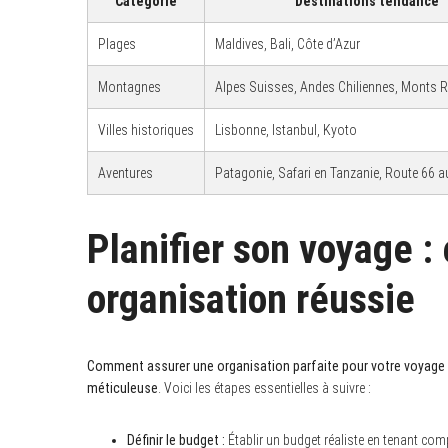
Catégorie
Destinations tendance
Plages
Maldives, Bali, Côte d’Azur
Montagnes
Alpes Suisses, Andes Chiliennes, Monts 
S
e
Villes historiques
Lisbonne, Istanbul, Kyoto
a
r
c
Aventures
Patagonie, Safari en Tanzanie, Route 66 a
h
f
o
r
Planifier son voyage :
:
organisation réussie
Comment assurer une organisation parfaite pour votre voyage à
méticuleuse
. Voici les étapes essentielles à suivre :
Définir le budget :
Établir un budget réaliste en tenant comp