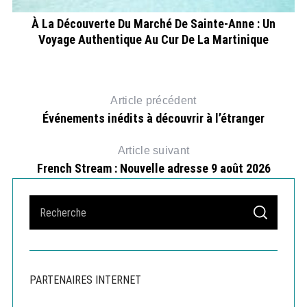
À La Découverte Du Marché De Sainte-Anne : Un
Voyage Authentique Au Cur De La Martinique
Article précédent
Événements inédits à découvrir à l’étranger
Article suivant
French Stream : Nouvelle adresse 9 août 2026
S
S
e
E
A
a
R
r
C
H
c
PARTENAIRES INTERNET
h
f