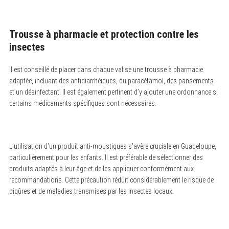
Trousse à pharmacie et protection contre les
insectes
S
e
a
Il est conseillé de placer dans chaque valise une trousse à pharmacie
r
adaptée, incluant des antidiarrhéiques, du paracétamol, des pansements
c
h
et un désinfectant. Il est également pertinent d’y ajouter une ordonnance si
f
certains médicaments spécifiques sont nécessaires.
o
r
:
L’utilisation d’un produit anti-moustiques s’avère cruciale en Guadeloupe,
particulièrement pour les enfants. Il est préférable de sélectionner des
produits adaptés à leur âge et de les appliquer conformément aux
recommandations. Cette précaution réduit considérablement le risque de
piqûres et de maladies transmises par les insectes locaux.