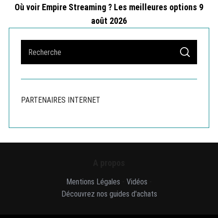
Où voir Empire Streaming ? Les meilleures options 9
août 2026
S
S
e
E
A
a
R
r
C
H
c
PARTENAIRES INTERNET
h
f
o
r
:
A propos
Mentions Légales
-
Vidéos
-
Découvrez nos guides d'achats