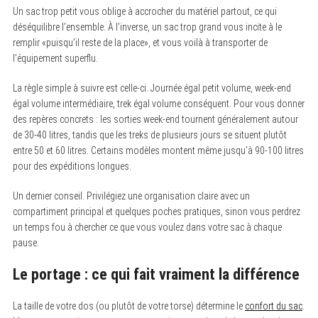
Un sac trop petit vous oblige à accrocher du matériel partout, ce qui
déséquilibre l’ensemble. À l’inverse, un sac trop grand vous incite à le
remplir «puisqu’il reste de la place», et vous voilà à transporter de
l’équipement superflu.
La règle simple à suivre est celle-ci. Journée égal petit volume, week-end
égal volume intermédiaire, trek égal volume conséquent. Pour vous donner
des repères concrets : les sorties week-end tournent généralement autour
de 30-40 litres, tandis que les treks de plusieurs jours se situent plutôt
entre 50 et 60 litres. Certains modèles montent même jusqu’à 90-100 litres
S
pour des expéditions longues.
e
a
r
Un dernier conseil. Privilégiez une organisation claire avec un
c
compartiment principal et quelques poches pratiques, sinon vous perdrez
h
un temps fou à chercher ce que vous voulez dans votre sac à chaque
f
o
pause.
r
:
Le portage : ce qui fait vraiment la différence
La taille de votre dos (ou plutôt de votre torse) détermine le
confort du sac
.