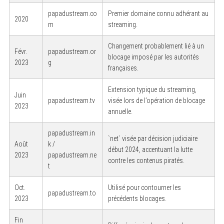
papadustream.co
Premier domaine connu adhérant au
2020
m
streaming.
Changement probablement lié à un
Févr.
papadustream.or
blocage imposé par les autorités
2023
g
françaises.
Extension typique du streaming,
Juin
papadustream.tv
visée lors de l’opération de blocage
2023
annuelle.
papadustream.in
`net` visée par décision judiciaire
Août
k /
début 2024, accentuant la lutte
2023
papadustream.ne
contre les contenus piratés.
t
Oct.
Utilisé pour contourner les
papadustream.to
2023
précédents blocages.
Fin