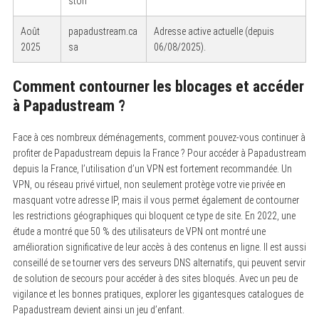
ston
Août
papadustream.ca
Adresse active actuelle (depuis
2025
sa
06/08/2025).
Comment contourner les blocages et accéder
à Papadustream ?
Face à ces nombreux déménagements, comment pouvez-vous continuer à
profiter de Papadustream depuis la France ? Pour accéder à Papadustream
depuis la France, l’utilisation d’un VPN est fortement recommandée. Un
VPN, ou réseau privé virtuel, non seulement protège votre vie privée en
masquant votre adresse IP, mais il vous permet également de contourner
les restrictions géographiques qui bloquent ce type de site. En 2022, une
étude a montré que 50 % des utilisateurs de VPN ont montré une
amélioration significative de leur accès à des contenus en ligne. Il est aussi
conseillé de se tourner vers des serveurs DNS alternatifs, qui peuvent servir
de solution de secours pour accéder à des sites bloqués. Avec un peu de
S
vigilance et les bonnes pratiques, explorer les gigantesques catalogues de
e
a
Papadustream devient ainsi un jeu d’enfant.
r