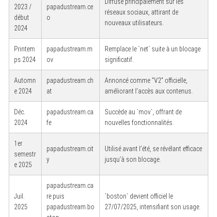
Diffusé principalement sur les
2023 /
papadustream.ce
réseaux sociaux, attirant de
début
o
nouveaux utilisateurs.
2024
Printem
papadustream.m
Remplace le `net` suite à un blocage
ps 2024
ov
significatif.
Automn
papadustream.ch
Annoncé comme “V2” officielle,
e 2024
at
améliorant l’accès aux contenus.
Déc.
papadustream.ca
Succède au `mov`, offrant de
2024
fe
nouvelles fonctionnalités.
1er
papadustream.cit
Utilisé avant l’été, se révélant efficace
semestr
y
jusqu’à son blocage.
e 2025
papadustream.ca
Juil.
re puis
`boston` devient officiel le
2025
papadustream.bo
27/07/2025, intensifiant son usage.