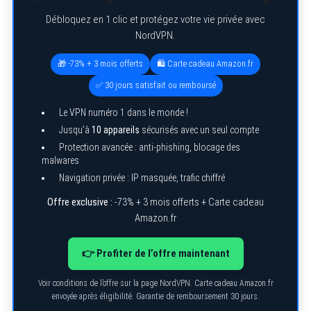
Débloquez en 1 clic et protégez votre vie privée avec
NordVPN.
🎁 -73% + 3 mois offerts
🛍️ Carte cadeau Amazon.fr
✅ 30 jours satisfait ou remboursé
Le VPN numéro 1 dans le monde !
Jusqu’à
10 appareils
sécurisés avec un seul compte
Protection avancée : anti-phishing, blocage des
malwares
Navigation privée : IP masquée, trafic chiffré
Offre exclusive :
-73% + 3 mois offerts + Carte cadeau
Amazon.fr
👉 Profiter de l’offre maintenant
Voir conditions de l’offre sur la page NordVPN. Carte cadeau Amazon.fr
envoyée après éligibilité. Garantie de remboursement 30 jours.