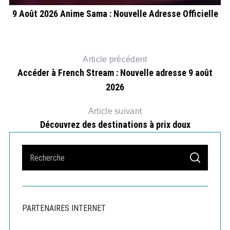
9 Août 2026 Anime Sama : Nouvelle Adresse Officielle
Article précédent
Accéder à French Stream : Nouvelle adresse 9 août
2026
Article suivant
Découvrez des destinations à prix doux
S
S
e
E
A
a
R
r
C
H
c
PARTENAIRES INTERNET
h
f