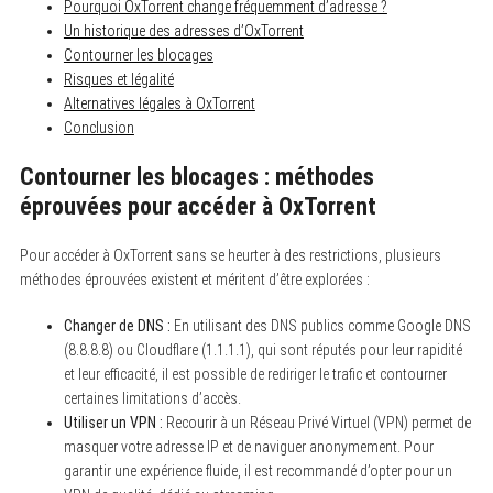
Pourquoi OxTorrent change fréquemment d’adresse ?
Un historique des adresses d’OxTorrent
Contourner les blocages
Risques et légalité
Alternatives légales à OxTorrent
Conclusion
S
Contourner les blocages : méthodes
e
éprouvées pour accéder à OxTorrent
a
r
c
Pour accéder à OxTorrent sans se heurter à des restrictions, plusieurs
h
f
méthodes éprouvées existent et méritent d’être explorées :
o
r
Changer de DNS :
En utilisant des DNS publics comme Google DNS
:
(8.8.8.8) ou Cloudflare (1.1.1.1), qui sont réputés pour leur rapidité
et leur efficacité, il est possible de rediriger le trafic et contourner
certaines limitations d’accès.
Utiliser un VPN :
Recourir à un Réseau Privé Virtuel (VPN) permet de
masquer votre adresse IP et de naviguer anonymement. Pour
garantir une expérience fluide, il est recommandé d’opter pour un