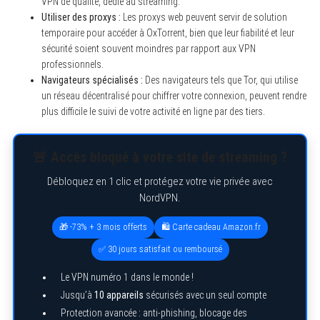
VPN de qualité, dédié au streaming.
Utiliser des proxys :
Les proxys web peuvent servir de solution
temporaire pour accéder à OxTorrent, bien que leur fiabilité et leur
sécurité soient souvent moindres par rapport aux VPN
professionnels.
Navigateurs spécialisés :
Des navigateurs tels que Tor, qui utilise
un réseau décentralisé pour chiffrer votre connexion, peuvent rendre
plus difficile le suivi de votre activité en ligne par des tiers.
🚨 Accès bloqué à votre site de streaming ?
Débloquez en 1 clic et protégez votre vie privée avec
NordVPN.
🎁 -73% + 3 mois offerts
🛍️ Carte cadeau Amazon.fr
✅ 30 jours satisfait ou remboursé
Le VPN numéro 1 dans le monde !
Jusqu’à
10 appareils
sécurisés avec un seul compte
Protection avancée : anti-phishing, blocage des