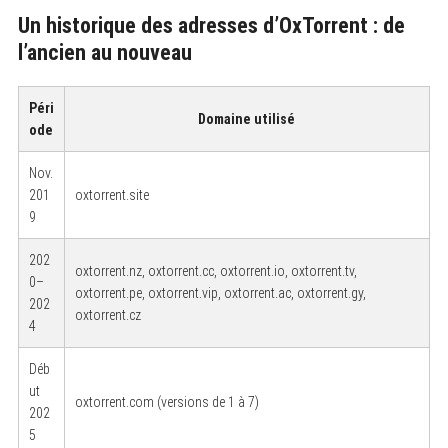
Un historique des adresses d’OxTorrent : de
l’ancien au nouveau
Péri
Domaine utilisé
ode
Nov.
201
oxtorrent.site
9
202
oxtorrent.nz, oxtorrent.cc, oxtorrent.io, oxtorrent.tv,
0–
oxtorrent.pe, oxtorrent.vip, oxtorrent.ac, oxtorrent.gy,
202
oxtorrent.cz
4
Déb
ut
oxtorrent.com (versions de 1 à 7)
202
5