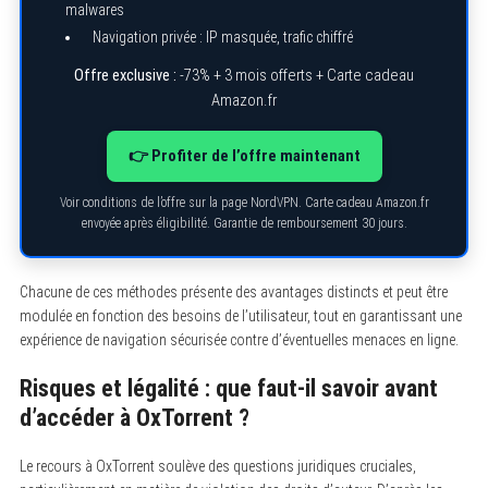
malwares
Navigation privée : IP masquée, trafic chiffré
Offre exclusive :
-73% + 3 mois offerts + Carte cadeau
Amazon.fr
👉 Profiter de l’offre maintenant
Voir conditions de l’offre sur la page NordVPN. Carte cadeau Amazon.fr
envoyée après éligibilité. Garantie de remboursement 30 jours.
Chacune de ces méthodes présente des avantages distincts et peut être
modulée en fonction des besoins de l’utilisateur, tout en garantissant une
expérience de navigation sécurisée contre d’éventuelles menaces en ligne.
Risques et légalité : que faut-il savoir avant
d’accéder à OxTorrent ?
Le recours à OxTorrent soulève des questions juridiques cruciales,