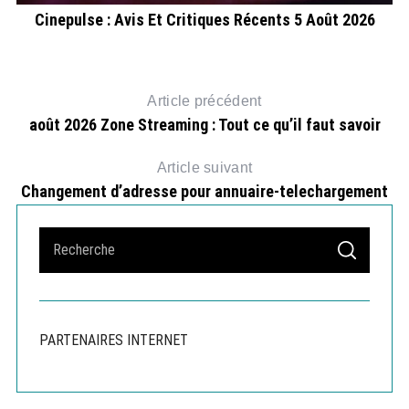
Cinepulse : Avis Et Critiques Récents 5 Août 2026
M
Article précédent
août 2026 Zone Streaming : Tout ce qu’il faut savoir
Article suivant
Changement d’adresse pour annuaire-telechargement
S
S
e
E
A
a
R
r
C
H
c
PARTENAIRES INTERNET
h
f
o
r