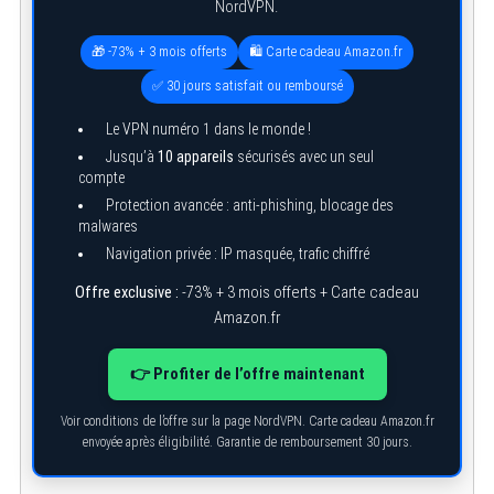
NordVPN.
🎁 -73% + 3 mois offerts
🛍️ Carte cadeau Amazon.fr
✅ 30 jours satisfait ou remboursé
Le VPN numéro 1 dans le monde !
Jusqu’à
10 appareils
sécurisés avec un seul
compte
Protection avancée : anti-phishing, blocage des
malwares
Navigation privée : IP masquée, trafic chiffré
Offre exclusive :
-73% + 3 mois offerts + Carte cadeau
Amazon.fr
👉 Profiter de l’offre maintenant
Voir conditions de l’offre sur la page NordVPN. Carte cadeau Amazon.fr
envoyée après éligibilité. Garantie de remboursement 30 jours.