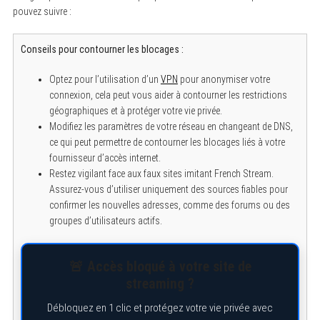
pouvez suivre :
S
Conseils pour contourner les blocages :
e
a
Optez pour l’utilisation d’un
VPN
pour anonymiser votre
r
c
connexion, cela peut vous aider à contourner les restrictions
h
géographiques et à protéger votre vie privée.
f
o
Modifiez les paramètres de votre réseau en changeant de DNS,
r
ce qui peut permettre de contourner les blocages liés à votre
:
fournisseur d’accès internet.
Restez vigilant face aux faux sites imitant French Stream.
Assurez-vous d’utiliser uniquement des sources fiables pour
confirmer les nouvelles adresses, comme des forums ou des
groupes d’utilisateurs actifs.
🚨 Accès bloqué à votre site de
streaming ?
Débloquez en 1 clic et protégez votre vie privée avec