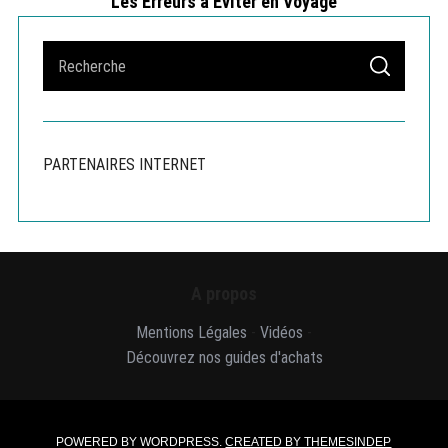
Les Erreurs à Éviter en Voyage
S
S
e
E
A
a
R
r
C
H
c
PARTENAIRES INTERNET
h
f
o
r
:
A propos
Mentions Légales
-
Vidéos
-
Découvrez nos guides d'achats
POWERED BY WORDPRESS.
CREATED BY THEMESINDEP