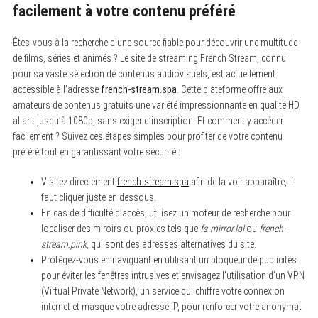
facilement à votre contenu préféré
Êtes-vous à la recherche d’une source fiable pour découvrir une multitude
de films, séries et animés ? Le site de streaming French Stream, connu
pour sa vaste sélection de contenus audiovisuels, est actuellement
accessible à l’adresse
french-stream.spa
. Cette plateforme offre aux
amateurs de contenus gratuits une variété impressionnante en qualité HD,
allant jusqu’à 1080p, sans exiger d’inscription. Et comment y accéder
facilement ? Suivez ces étapes simples pour profiter de votre contenu
préféré tout en garantissant votre sécurité :
Visitez directement
french-stream.spa
afin de la voir apparaître, il
faut cliquer juste en dessous.
En cas de difficulté d’accès, utilisez un moteur de recherche pour
localiser des miroirs ou proxies tels que
fs-mirror.lol
ou
french-
stream.pink
, qui sont des adresses alternatives du site.
Protégez-vous en naviguant en utilisant un bloqueur de publicités
pour éviter les fenêtres intrusives et envisagez l’utilisation d’un VPN
(Virtual Private Network), un service qui chiffre votre connexion
internet et masque votre adresse IP, pour renforcer votre anonymat