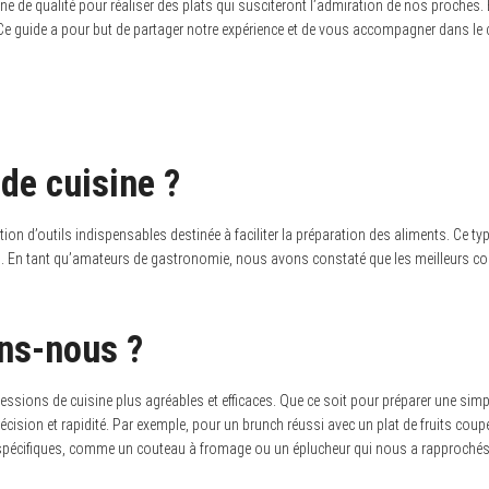
ne de qualité pour réaliser des plats qui susciteront l’admiration de nos proches. 
 Ce guide a pour but de partager notre expérience et de vous accompagner dans le 
de cuisine ?
tion d’outils indispensables destinée à faciliter la préparation des aliments. Ce
ents. En tant qu’amateurs de gastronomie, nous avons constaté que les meilleurs 
ons-nous ?
ions de cuisine plus agréables et efficaces. Que ce soit pour préparer une simple 
ion et rapidité. Par exemple, pour un brunch réussi avec un plat de fruits coupés, l
spécifiques, comme un couteau à fromage ou un éplucheur qui nous a rapprochés d