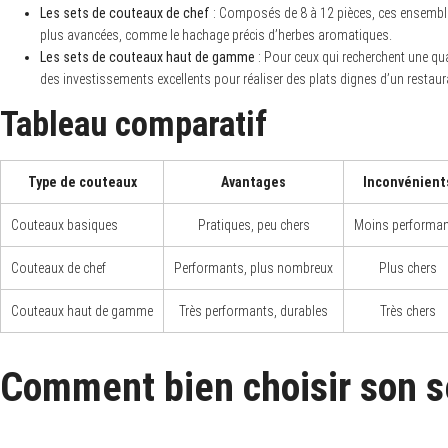
Les sets de couteaux de chef
: Composés de 8 à 12 pièces, ces ensembles
plus avancées, comme le hachage précis d’herbes aromatiques.
Les sets de couteaux haut de gamme
: Pour ceux qui recherchent une qu
des investissements excellents pour réaliser des plats dignes d’un restaur
S
Tableau comparatif
e
a
r
c
h
Type de couteaux
Avantages
Inconvénient
f
o
Couteaux basiques
Pratiques, peu chers
Moins performa
r
:
Couteaux de chef
Performants, plus nombreux
Plus chers
Couteaux haut de gamme
Très performants, durables
Très chers
Comment bien choisir son s