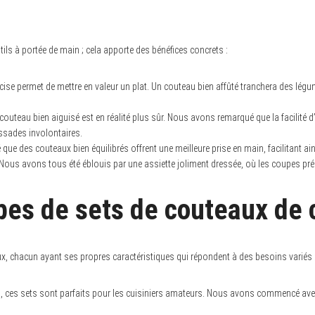
ils à portée de main ; cela apporte des bénéfices concrets :
ise permet de mettre en valeur un plat. Un couteau bien affûté tranchera des lég
couteau bien aiguisé est en réalité plus sûr. Nous avons remarqué que la facilité d’
issades involontaires.
 que des couteaux bien équilibrés offrent une meilleure prise en main, facilitant a
. Nous avons tous été éblouis par une assiette joliment dressée, où les coupes préc
ypes de sets de couteaux de 
aux, chacun ayant ses propres caractéristiques qui répondent à des besoins variés 
 ces sets sont parfaits pour les cuisiniers amateurs. Nous avons commencé avec