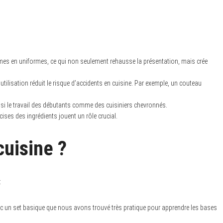
umes en uniformes, ce qui non seulement rehausse la présentation, mais crée
utilisation réduit le risque d’accidents en cuisine. Par exemple, un couteau
insi le travail des débutants comme des cuisiniers chevronnés.
ises des ingrédients jouent un rôle crucial.
cuisine ?
:
 un set basique que nous avons trouvé très pratique pour apprendre les bases