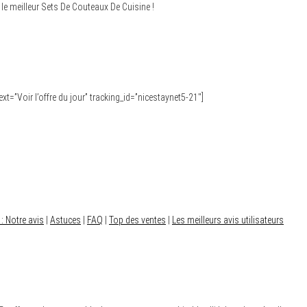
le meilleur Sets De Couteaux De Cuisine !
ext=”Voir l’offre du jour” tracking_id=”nicestaynet5-21″]
: Notre avis
|
Astuces
|
FAQ
|
Top des ventes
|
Les meilleurs avis utilisateurs