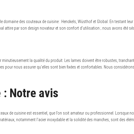
 domaine des couteaux de cuisine : Henckels, Wüsthof et Global. En testant leu
l attire par son design novateur et son confort d’utilisation ; nous avons été sédu
ier minutieusement la qualité du produit. Les lames doivent être robustes, tranchan
 pour nous assurer qu’elles sont bien fixées et confortables. Nous considérons ég
 : Notre avis
aux de cuisine est essentiel, que l’on soit amateur ou professionnel. Lorsque nou
tériaux, notamment l’acier inoxydable et la solidité des manches, sont des élémen