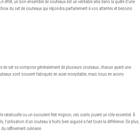
En effet, un bon ensemble de couteaux est un véritable allié dans la quête d’une
choix du set de couteaux qui répondra parfaitement à vos attentes et besoins.
 type de set se compose généralement de plusieurs couteaux, chacun ayant une
couteaux sont souvent fabriqués en acier inoxydable, mais nous en avons
ratatouille ou un succulent filet mignon, ces outils jouent un rôle essentiel. À
’utilisation d’un couteau à fruits bien aiguisé a fait toute la différence. De plus,
u raffinement culinaire.