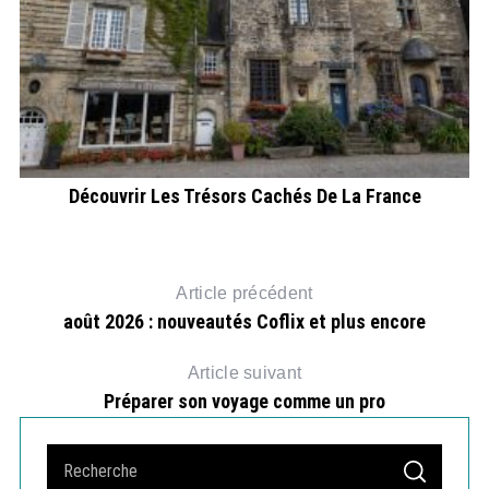
Découvrir Les Trésors Cachés De La France
Article précédent
août 2026 : nouveautés Coflix et plus encore
Article suivant
Préparer son voyage comme un pro
S
S
e