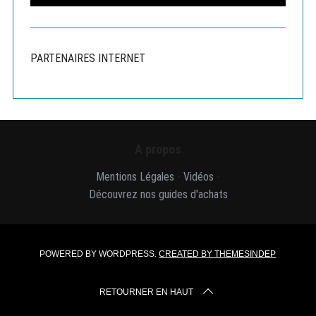
E
A
a
R
r
C
H
c
PARTENAIRES INTERNET
h
f
o
r
:
A propos
Mentions Légales
-
Vidéos
-
Découvrez nos guides d'achats
POWERED BY WORDPRESS.
CREATED BY THEMESINDEP
RETOURNER EN HAUT