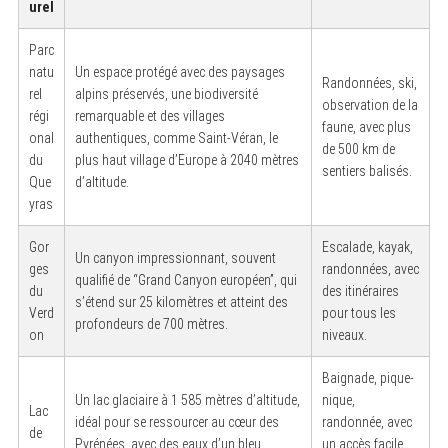
urel
Parc
natu
Un espace protégé avec des paysages
Randonnées, ski,
rel
alpins préservés, une biodiversité
observation de la
régi
remarquable et des villages
faune, avec plus
onal
authentiques, comme Saint-Véran, le
de 500 km de
du
plus haut village d’Europe à 2040 mètres
sentiers balisés.
Que
d’altitude.
yras
Gor
Escalade, kayak,
Un canyon impressionnant, souvent
ges
randonnées, avec
qualifié de “Grand Canyon européen”, qui
du
des itinéraires
s’étend sur 25 kilomètres et atteint des
Verd
pour tous les
profondeurs de 700 mètres.
on
niveaux.
Baignade, pique-
Un lac glaciaire à 1 585 mètres d’altitude,
nique,
Lac
idéal pour se ressourcer au cœur des
randonnée, avec
de
Pyrénées, avec des eaux d’un bleu
un accès facile