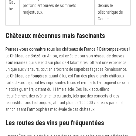
Gau
profond entourées de sommets
depuis le
be
majestueux.
téléphérique de
Gaube.
S
Châteaux méconnus mais fascinants
e
a
r
Pensez-vous connaître tous les châteaux de France ? Détrompez-vous !
c
h
Le
Château de Brézé
, en Anjou, est célèbre pour son
réseau de douves
f
souterraines
qui s’étend sur plus de 4 kilomètres, offrant une expérience
o
unique aux visiteurs, tout en arborant de superbes façades Renaissance.
r
:
Le
Château de Fougères
, quant à lui, est l’un des plus grands châteaux
forts d’Europe, dont les imposantes tours et remparts témoignent de son
histoire guerrière, datant du 11ème siècle. Ces lieux accueillent
régulièrement des événements culturels, tels que des concerts et des
reconstitutions historiques, attirant plus de 100 000 visiteurs par an et
enrichissant l’atmosphère médiévale de ces châteaux.
Les routes des vins peu fréquentées