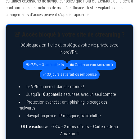
certaines extensions de navigateur telles que Hola ou ZenMate qui aident à
e
contourner les restrictions de manière efficace. Restez vigilant, car les
a
r
changements d’accès peuvent s’opérer rapidement.
c
h
f
o
🚨 Accès bloqué à votre site de streaming ?
r
:
Débloquez en 1 clic et protégez votre vie privée avec
NordVPN.
🎁 -73% + 3 mois offerts
🛍️ Carte cadeau Amazon.fr
✅ 30 jours satisfait ou remboursé
Le VPN numéro 1 dans le monde !
Jusqu’à
10 appareils
sécurisés avec un seul compte
Protection avancée : anti-phishing, blocage des
malwares
Navigation privée : IP masquée, trafic chiffré
Offre exclusive :
-73% + 3 mois offerts + Carte cadeau
Amazon.fr