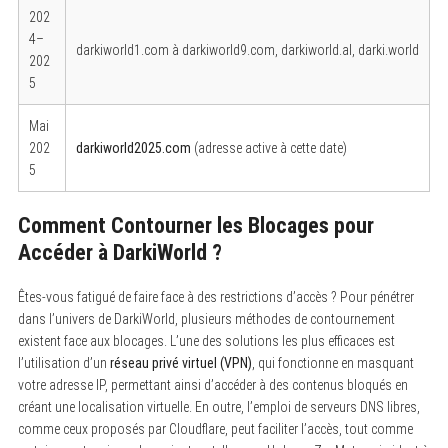
202
4–
darkiworld1.com à darkiworld9.com, darkiworld.al, darki.world
202
5
Mai
202
darkiworld2025.com
(adresse active à cette date)
5
Comment Contourner les Blocages pour
Accéder à DarkiWorld ?
Êtes-vous fatigué de faire face à des restrictions d’accès ? Pour pénétrer
dans l’univers de DarkiWorld, plusieurs méthodes de contournement
existent face aux blocages. L’une des solutions les plus efficaces est
l’utilisation d’un
réseau privé virtuel (VPN)
, qui fonctionne en masquant
votre adresse IP, permettant ainsi d’accéder à des contenus bloqués en
créant une localisation virtuelle. En outre, l’emploi de serveurs DNS libres,
comme ceux proposés par Cloudflare, peut faciliter l’accès, tout comme
S