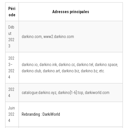
Péri
Adresses principales
ode
Déb
ut
darkino.com, www2.darkino.com
202
3
202
3–
darkino.io, darkino.ink, darkino.cc, darkino.tel, darkino.space,
202
darkino.club, darkino.art, darkino.biz, darkino.bz, etc.
4
202
catalogue.darkino.xyz, darkino[1-6].top, darkiworld.com
4
Juin
202
Rebranding : DarkiWorld
4