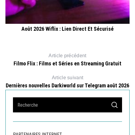
Août 2026 Wiflix : Lien Direct Et Sécurisé
Article précédent
Filmo Flix : Films et Séries en Streaming Gratuit
Article suivant
Dernières nouvelles Darkiworld sur Telegram août 2026
S
S
e
E
A
a
R
r
C
H
c
PARTENAIRES INTERNET