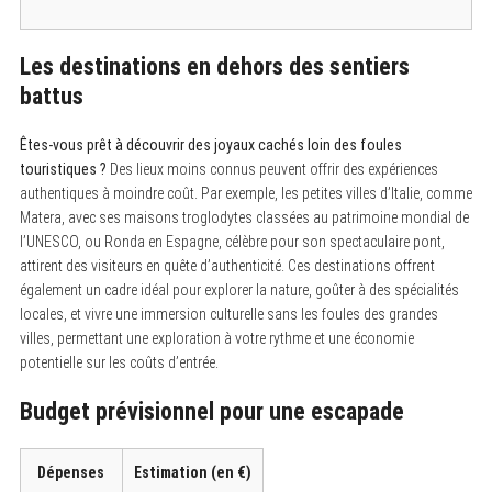
Les destinations en dehors des sentiers
battus
Êtes-vous prêt à découvrir des joyaux cachés loin des foules
touristiques ?
Des lieux moins connus peuvent offrir des expériences
authentiques à moindre coût. Par exemple, les petites villes d’Italie, comme
Matera, avec ses maisons troglodytes classées au patrimoine mondial de
l’UNESCO, ou Ronda en Espagne, célèbre pour son spectaculaire pont,
attirent des visiteurs en quête d’authenticité. Ces destinations offrent
S
e
également un cadre idéal pour explorer la nature, goûter à des spécialités
a
locales, et vivre une immersion culturelle sans les foules des grandes
r
c
villes, permettant une exploration à votre rythme et une économie
h
potentielle sur les coûts d’entrée.
f
o
Budget prévisionnel pour une escapade
r
:
Dépenses
Estimation (en €)