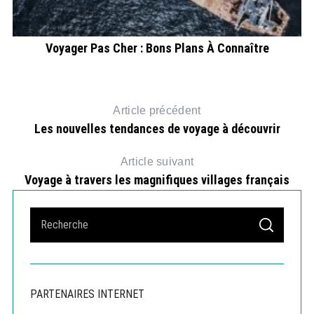
es
Voyager Pas Cher : Bons Plans À Connaître
Article précédent
Les nouvelles tendances de voyage à découvrir
Article suivant
Voyage à travers les magnifiques villages français
S
S
e
E
A
a
R
r
C
H
c
PARTENAIRES INTERNET
h
f