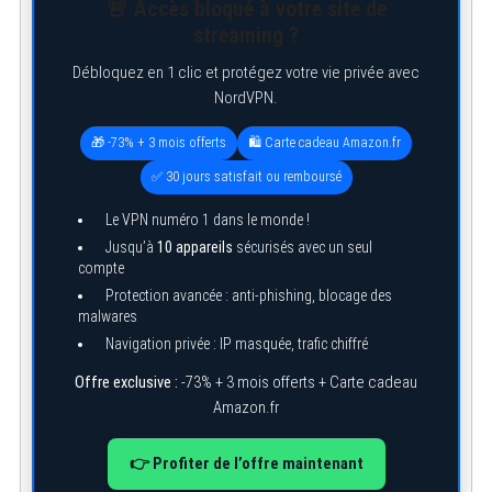
🚨 Accès bloqué à votre site de
streaming ?
Débloquez en 1 clic et protégez votre vie privée avec
NordVPN.
🎁 -73% + 3 mois offerts
🛍️ Carte cadeau Amazon.fr
✅ 30 jours satisfait ou remboursé
Le VPN numéro 1 dans le monde !
Jusqu’à
10 appareils
sécurisés avec un seul
compte
Protection avancée : anti-phishing, blocage des
malwares
Navigation privée : IP masquée, trafic chiffré
Offre exclusive :
-73% + 3 mois offerts + Carte cadeau
Amazon.fr
👉 Profiter de l’offre maintenant