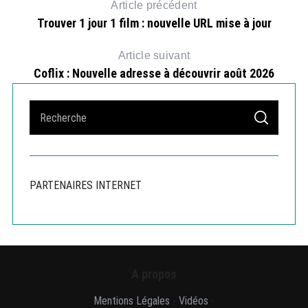
Article précédent
Trouver 1 jour 1 film : nouvelle URL mise à jour
Article suivant
Coflix : Nouvelle adresse à découvrir août 2026
S
S
e
E
A
a
R
r
C
H
c
PARTENAIRES INTERNET
h
f
o
r
:
A propos
Mentions Légales
-
Vidéos
-