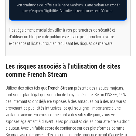
Voir conditions de l’offre sur la page NordVPN. Carte cadeau Amazon.fr
envoyée après éligibilité. Garantie de remboursement 30 jours.
S
e
a
r
Il est également crucial de veiller à vos paramètres de sécurité et
c
h
d’utiliser un bloqueur de publicités efficace pour améliorer votre
f
expérience utilisateur tout en réduisant les risques de malware.
o
r
:
Les risques associés à l’utilisation de sites
comme French Stream
Utiliser des sites tels que
French Stream
présente des risques majeurs,
tant sur le plan légal que sur celui de la cybersécurité. Selon l’INSEE, 44%
des internautes ont déjà été exposés à des arnaques ou à des malwares
provenant de publicités intrusives, ce qui souligne l’importance d’une
vigilance accrue. En vous connectant à des sites illégaux, vous vous
exposez également à d’éventuelles poursuites civiles pour atteinte au droit
d’auteur. Avec un faible score de confiance sur des plateformes comme
Scamadviser, il convient d’exercer une grande prudence avant d’accéder à