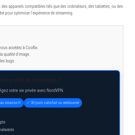
t des appareils compatibles tels que des ordinateurs, des tablettes, ou des
it pour optimiser l’expérience de streaming.
 vous accédez à Cooflix.
la qualité d’image.
 les bugs.
votre site de streaming ?
égez votre vie privée avec NordVPN.
eau Amazon.fr
✅ 30 jours satisfait ou remboursé
pte
 malwares