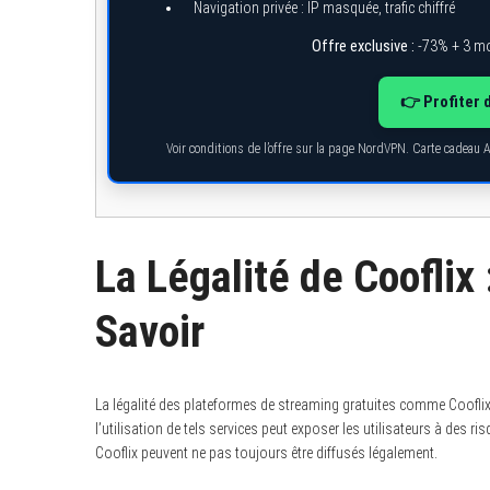
Navigation privée : IP masquée, trafic chiffré
Offre exclusive :
-73% + 3 mo
👉 Profiter 
Voir conditions de l’offre sur la page NordVPN. Carte cadeau 
La Légalité de Cooflix
Savoir
La légalité des plateformes de streaming gratuites comme Cooflix
l’utilisation de tels services peut exposer les utilisateurs à des
Cooflix peuvent ne pas toujours être diffusés légalement.