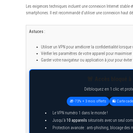
Les exigences techniques incluent une connexion Internet stable e
smartphones. Il est recommandé d’utiliser une connexion haut déb
S
Astuces :
e
a
r
Utiliser un VPN pour améliorer la confidentialité lorsque
c
h
Vérifier les paramètres de votre appareil pour maximiser 
f
Garder votre navigateur ou application à jour pour éviter
o
r
:
🚨 Accès bloqué à 
Débloquez en 1 clic et prot
🎁 -73% + 3 mois offerts
🛍️ Carte cad
Le VPN numéro 1 dans le monde !
Jusqu’à
10 appareils
sécurisés avec un seul com
Protection avancée : anti-phishing, blocage des