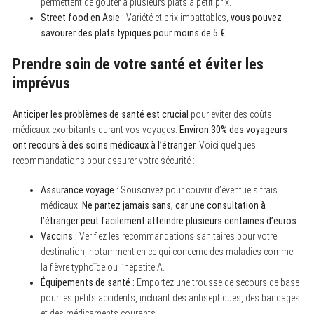
permettent de goûter à plusieurs plats à petit prix.
Street food en Asie :
Variété et prix imbattables,
vous pouvez
savourer des plats typiques pour moins de 5 €.
Prendre soin de votre santé et éviter les
imprévus
Anticiper les problèmes de santé est crucial
pour éviter des coûts
médicaux exorbitants durant vos voyages.
Environ 30% des voyageurs
ont recours à des soins médicaux à l’étranger.
Voici quelques
recommandations pour assurer votre sécurité :
Assurance voyage :
Souscrivez pour couvrir d’éventuels frais
médicaux.
Ne partez jamais sans, car une consultation à
l’étranger peut facilement atteindre plusieurs centaines d’euros.
Vaccins :
Vérifiez les recommandations sanitaires pour votre
destination, notamment en ce qui concerne des maladies comme
la fièvre typhoïde ou l’hépatite A.
Équipements de santé :
Emportez une trousse de secours de base
pour les petits accidents, incluant des antiseptiques, des bandages
et des médicaments courants.