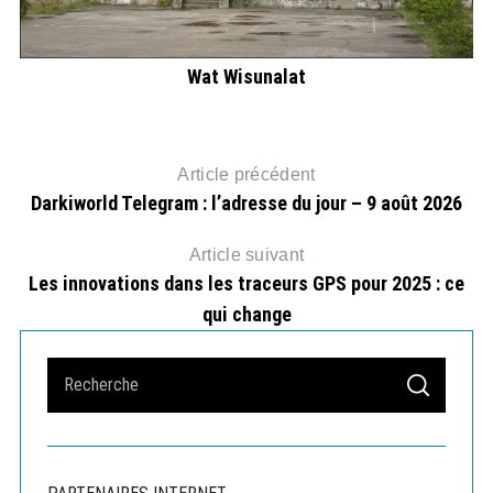
É
Wat Wisunalat
Article précédent
Darkiworld Telegram : l’adresse du jour – 9 août 2026
Article suivant
Les innovations dans les traceurs GPS pour 2025 : ce
qui change
S
S
e
E
A
a
R
r
C
H
c