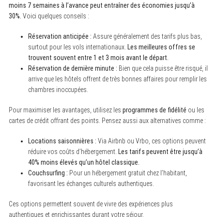
moins 7 semaines à l’avance peut entraîner des économies jusqu’à
30%.
Voici quelques conseils :
Réservation anticipée :
Assure généralement des tarifs plus bas,
surtout pour les vols internationaux.
Les meilleures offres se
S
trouvent souvent entre 1 et 3 mois avant le départ.
e
Réservation de dernière minute :
Bien que cela puisse être risqué, il
a
r
arrive que les hôtels offrent de très bonnes affaires pour remplir les
c
chambres inoccupées.
h
f
o
Pour maximiser les avantages, utilisez les
programmes de fidélité
ou les
r
cartes de crédit offrant des points. Pensez aussi aux alternatives comme :
:
Locations saisonnières :
Via Airbnb ou Vrbo, ces options peuvent
réduire vos coûts d’hébergement.
Les tarifs peuvent être jusqu’à
40% moins élevés qu’un hôtel classique.
Couchsurfing :
Pour un hébergement gratuit chez l’habitant,
favorisant les échanges culturels authentiques.
Ces options permettent souvent de vivre des expériences plus
authentiques et enrichissantes durant votre séjour.