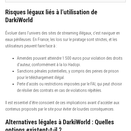
o
r
:
Risques légaux liés à l’utilisation de
DarkiWorld
Évoluer dans l’univers des sites de streaming illégaux, c’est naviguer en
eaux périlleuses. En France, les lois sur le piratage sont strictes, et les
utilisateurs peuvent faire face à :
Amendes pouvant atteindre 1 500 euros pour violation des droits
d’auteur, conformément à la loi Hadopi.
Sanctions pénales potentielles, y compris des peines de prison
pour le téléchargement illégal.
Perte d’accès ou restrictions imposées par le FAI, qui peut choisir
de résilier des contrats en cas de violations répétées.
Il est essentiel d’être conscient de ces implications avant d’accéder aux
contenus proposés par le site pour éviter de lourdes conséquences.
Alternatives légales à DarkiWorld : Quelles
options existent-t-il ?