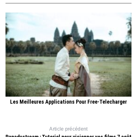
Les Meilleures Applications Pour Free-Telecharger
A
Article précédent
Papadustream : Tutoriel pour visionner vos films 7 août