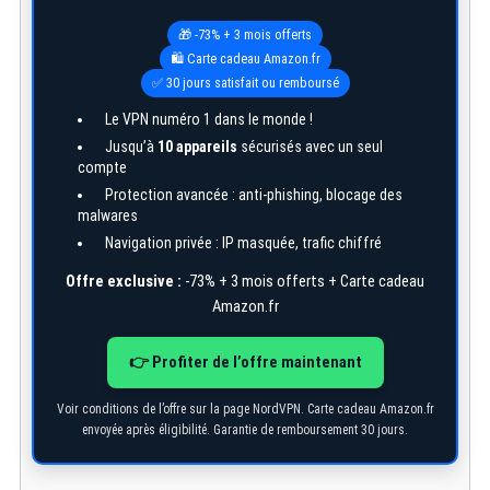
🎁 -73% + 3 mois offerts
🛍️ Carte cadeau Amazon.fr
✅ 30 jours satisfait ou remboursé
Le VPN numéro 1 dans le monde !
Jusqu’à
10 appareils
sécurisés avec un seul
compte
Protection avancée : anti-phishing, blocage des
malwares
Navigation privée : IP masquée, trafic chiffré
Offre exclusive :
-73% + 3 mois offerts + Carte cadeau
Amazon.fr
👉 Profiter de l’offre maintenant
S
e
a
Voir conditions de l’offre sur la page NordVPN. Carte cadeau Amazon.fr
r
envoyée après éligibilité. Garantie de remboursement 30 jours.
c
h
f