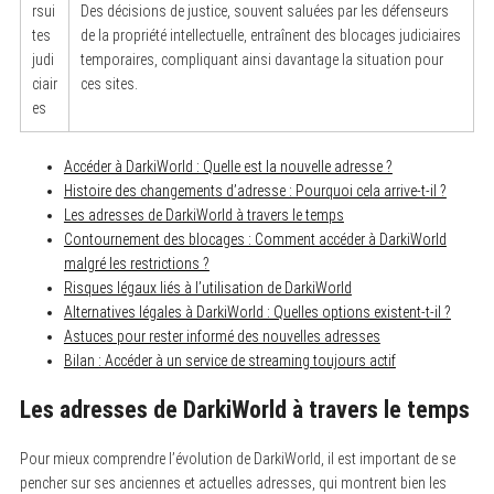
rsui
Des décisions de justice, souvent saluées par les défenseurs
tes
de la propriété intellectuelle, entraînent des blocages judiciaires
judi
temporaires, compliquant ainsi davantage la situation pour
ciair
ces sites.
es
Accéder à DarkiWorld : Quelle est la nouvelle adresse ?
Histoire des changements d’adresse : Pourquoi cela arrive-t-il ?
Les adresses de DarkiWorld à travers le temps
Contournement des blocages : Comment accéder à DarkiWorld
malgré les restrictions ?
Risques légaux liés à l’utilisation de DarkiWorld
Alternatives légales à DarkiWorld : Quelles options existent-t-il ?
Astuces pour rester informé des nouvelles adresses
Bilan : Accéder à un service de streaming toujours actif
Les adresses de DarkiWorld à travers le temps
Pour mieux comprendre l’évolution de DarkiWorld, il est important de se
pencher sur ses anciennes et actuelles adresses, qui montrent bien les