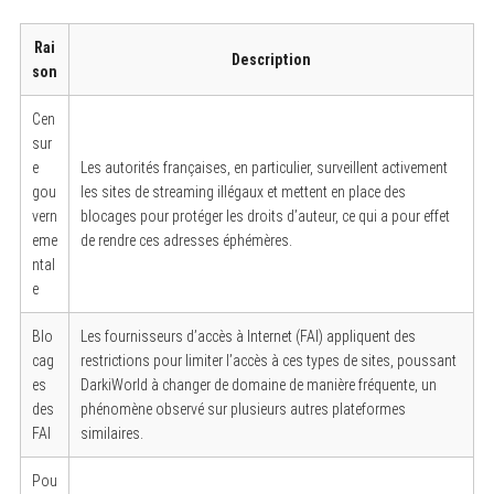
Rai
Description
son
Cen
sur
e
Les autorités françaises, en particulier, surveillent activement
gou
les sites de streaming illégaux et mettent en place des
vern
blocages pour protéger les droits d’auteur, ce qui a pour effet
eme
de rendre ces adresses éphémères.
ntal
e
Blo
Les fournisseurs d’accès à Internet (FAI) appliquent des
cag
restrictions pour limiter l’accès à ces types de sites, poussant
es
DarkiWorld à changer de domaine de manière fréquente, un
des
phénomène observé sur plusieurs autres plateformes
FAI
similaires.
Pou