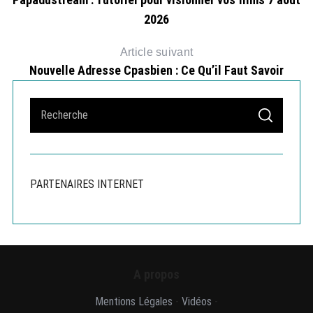
2026
Article suivant
Nouvelle Adresse Cpasbien : Ce Qu’il Faut Savoir
S
S
e
E
A
a
R
r
C
H
c
PARTENAIRES INTERNET
h
f
o
r
:
A propos
Mentions Légales
-
Vidéos
-