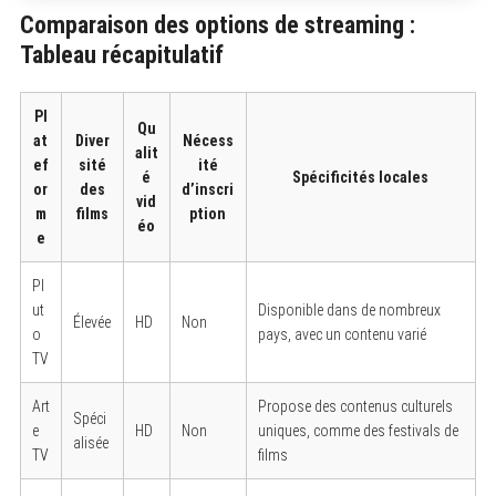
Comparaison des options de streaming :
Tableau récapitulatif
Pl
Qu
at
Diver
Nécess
alit
ef
sité
ité
é
Spécificités locales
or
des
d’inscri
vid
m
films
ption
éo
e
Pl
ut
Disponible dans de nombreux
Élevée
HD
Non
o
pays, avec un contenu varié
TV
Art
Propose des contenus culturels
Spéci
e
HD
Non
uniques, comme des festivals de
alisée
TV
films