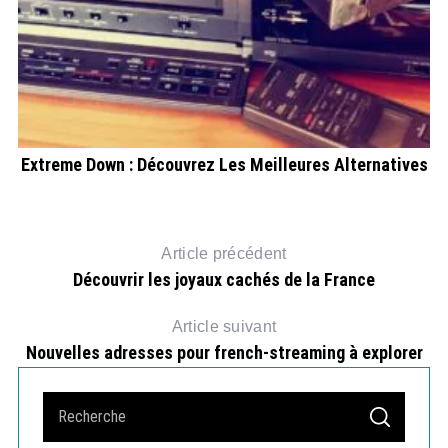
t
Extreme Down : Découvrez Les Meilleures Alternatives
F
Article précédent
Découvrir les joyaux cachés de la France
Article suivant
Nouvelles adresses pour french-streaming à explorer
S
S
e
E
A
a