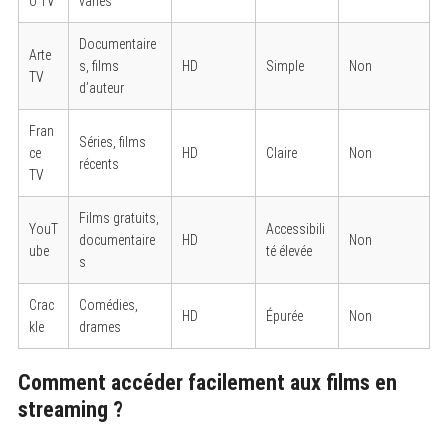
o TV
variés
Documentaire
Arte
s, films
HD
Simple
Non
TV
d’auteur
Fran
Séries, films
ce
HD
Claire
Non
récents
TV
Films gratuits,
YouT
Accessibili
documentaire
HD
Non
ube
té élevée
s
Crac
Comédies,
HD
Épurée
Non
kle
drames
Comment accéder facilement aux films en
streaming ?