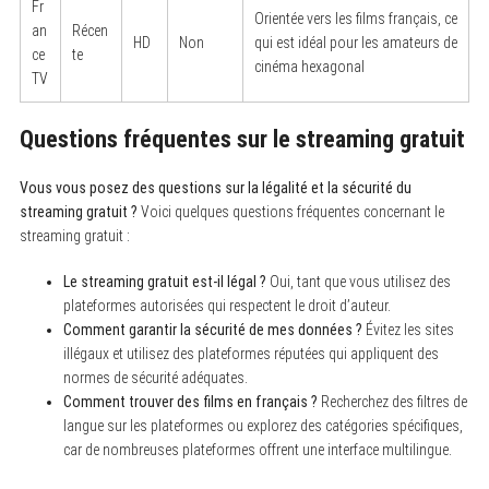
Fr
Orientée vers les films français, ce
an
Récen
HD
Non
qui est idéal pour les amateurs de
ce
te
cinéma hexagonal
TV
Questions fréquentes sur le streaming gratuit
Vous vous posez des questions sur la légalité et la sécurité du
streaming gratuit ?
Voici quelques questions fréquentes concernant le
streaming gratuit :
Le streaming gratuit est-il légal ?
Oui, tant que vous utilisez des
plateformes autorisées qui respectent le droit d’auteur.
Comment garantir la sécurité de mes données ?
Évitez les sites
illégaux et utilisez des plateformes réputées qui appliquent des
normes de sécurité adéquates.
Comment trouver des films en français ?
Recherchez des filtres de
langue sur les plateformes ou explorez des catégories spécifiques,
car de nombreuses plateformes offrent une interface multilingue.