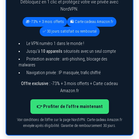
Débloquez en 1 clic et protégez votre vie privée avec
NordVPN.
🎁 -73% + 3 mois offerts
🛍️ Carte cadeau Amazon.fr
✅ 30 jours satisfait ou remboursé
Le VPN numéro 1 dans le monde !
Jusqu’à
10 appareils
sécurisés avec un seul compte
Protection avancée : anti-phishing, blocage des
malwares
S
e
Navigation privée : IP masquée, trafic chiffré
a
r
Offre exclusive :
-73% + 3 mois offerts + Carte cadeau
c
Amazon.fr
h
f
o
r
👉 Profiter de l’offre maintenant
:
Voir conditions de l’offre sur la page NordVPN. Carte cadeau Amazon.fr
envoyée après éligibilité. Garantie de remboursement 30 jours.