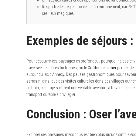
Utilisez des cartes et des applications de randonnée pou
Respectez les règles locales et l’environnement, car 75
ces lieux magiques.
Exemples de séjours : 
Pour découvrir ces paysages en profondeur, pourquoi ne pas envis
traversée des côtes bretonnes, où le
Goûter de la mer
permet de d
autour du lac d’Annecy. Des pauses gastronomiques pour savourer
sarrasin, ainsi que des visites culturelles dans des villages authe
en train, ces trajets offrent une véritable aventure à travers les m
transport durable à privilégier.
Conclusion : Oser l’av
Explorer ces paysages méconnus est bien plus qu’une simple escapad