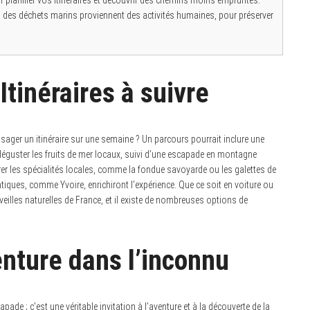
r planifier vos itinéraires et découvrir des chemins moins empruntés.
 % des déchets marins proviennent des activités humaines, pour préserver
Itinéraires à suivre
ager un itinéraire sur une semaine ? Un parcours pourrait inclure une
éguster les fruits de mer locaux, suivi d’une escapade en montagne
 les spécialités locales, comme la fondue savoyarde ou les galettes de
ntiques, comme Yvoire, enrichiront l’expérience. Que ce soit en voiture ou
erveilles naturelles de France, et il existe de nombreuses options de
enture dans l’inconnu
e ; c’est une véritable invitation à l’aventure et à la découverte de la