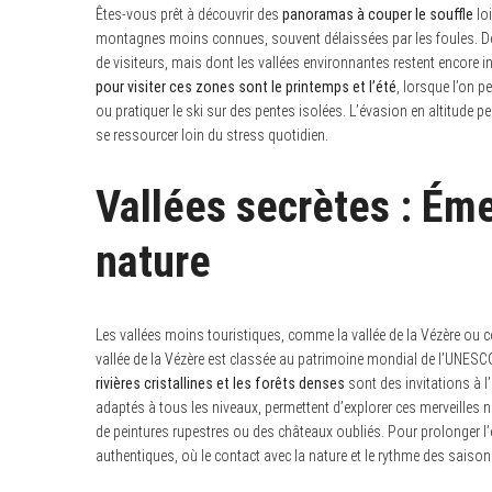
Êtes-vous prêt à découvrir des
panoramas à couper le souffle
loi
h
f
montagnes moins connues, souvent délaissées par les foules. Des l
o
de visiteurs, mais dont les vallées environnantes restent encore 
r
:
pour visiter ces zones sont le printemps et l’été
, lorsque l’on 
ou pratiquer le ski sur des pentes isolées. L’évasion en altitude
se ressourcer loin du stress quotidien.
Vallées secrètes : Ém
nature
Les vallées moins touristiques, comme la vallée de la Vézère ou c
vallée de la Vézère est classée au patrimoine mondial de l’UNESC
rivières cristallines et les forêts denses
sont des invitations à l’
adaptés à tous les niveaux, permettent d’explorer ces merveilles n
de peintures rupestres ou des châteaux oubliés. Pour prolonger l’
authentiques, où le contact avec la nature et le rythme des saisons