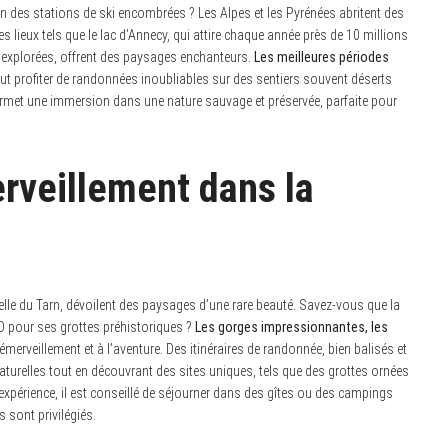
n des stations de ski encombrées ? Les Alpes et les Pyrénées abritent des
ieux tels que le lac d’Annecy, qui attire chaque année près de 10 millions
inexplorées, offrent des paysages enchanteurs.
Les meilleures périodes
peut profiter de randonnées inoubliables sur des sentiers souvent déserts
 permet une immersion dans une nature sauvage et préservée, parfaite pour
erveillement dans la
elle du Tarn, dévoilent des paysages d’une rare beauté. Savez-vous que la
O pour ses grottes préhistoriques ?
Les gorges impressionnantes, les
émerveillement et à l’aventure. Des itinéraires de randonnée, bien balisés et
aturelles tout en découvrant des sites uniques, tels que des grottes ornées
expérience, il est conseillé de séjourner dans des gîtes ou des campings
 sont privilégiés.